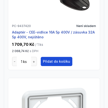
PC-9437420
Není skladem
adaptér - CEE-vidlice 16A 5p 400V / zásuvka 32A
5p 400V, nejištěno
1 709,70 Kč
/ 1
ks
2 068,74 Kč
s DPH
Přidat do košíku