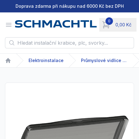
Doprava zdarma při nákupu nad 6000 Kč bez DPH
0
Open menu
0,00 Kč
items in cart, vie
Hledat instalační krabice, plc, svorky...
Elektroinstalace
Průmyslové vidlice a zásuvky
Home