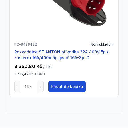
PC-9436422
Není skladem
rozvodnice ST.ANTON přívodka 32A 400V 5p /
zásuvka 16A/400V 5p, jistič 16A-3p-C
3 650,80 Kč
/ 1
ks
4 417,47 Kč
s DPH
Přidat do košíku