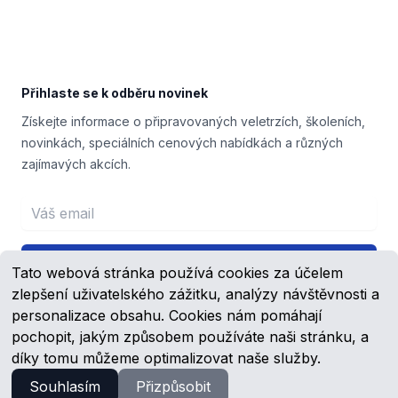
Footer
Přihlaste se k odběru novinek
Získejte informace o připravovaných veletrzích, školeních,
novinkách, speciálních cenových nabídkách a různých
zajímavých akcích.
Email address
Přihlášení
Tato webová stránka používá cookies za účelem
zlepšení uživatelského zážitku, analýzy návštěvnosti a
personalizace obsahu. Cookies nám pomáhají
pochopit, jakým způsobem používáte naši stránku, a
Facebook
YouTube
díky tomu můžeme optimalizovat naše služby.
Souhlasím
Přizpůsobit
© 2023 -
2026
Schmachtl.cz, s.r.o.