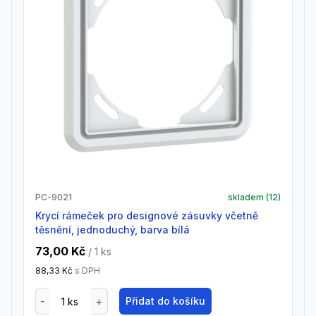
PC-9021
skladem (
12
)
krycí rámeček pro designové zásuvky včetně
těsnění, jednoduchý, barva bílá
73,00 Kč
/ 1
ks
88,33 Kč
s DPH
Přidat do košíku