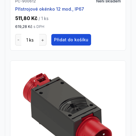
PC-900612
Není skladem
přístrojové okénko 12 mod., IP67
511,80 Kč
/ 1
ks
619,28 Kč
s DPH
Přidat do košíku