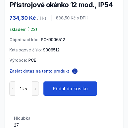
přístrojové okénko 12 mod., IP54
Product information
734,30 Kč
Cena s DPH
888,50 Kč
s DPH
/ 1
ks
skladem (
122
)
Objednací kód:
PC-9006512
Katalogové číslo:
9006512
Výrobce:
PCE
Zaslat dotaz na tento produkt
Přidat do košíku
Hloubka
27