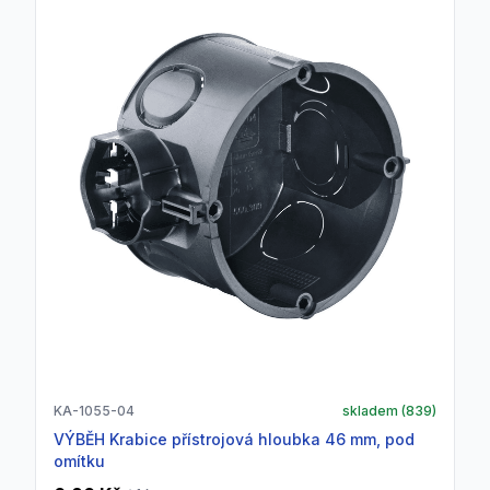
KA-1055-04
skladem (
839
)
VÝBĚH Krabice přístrojová hloubka 46 mm, pod
omítku