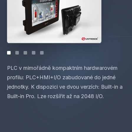
Tato řada TOP TAURUS 2 výrazně zkracuje čas
potřebný k instalaci a zvyšuje uživatelský
komfort a bezpečnost. Všechny modely
konektorů jsou k dispozici s LED indikátorem
napětí.