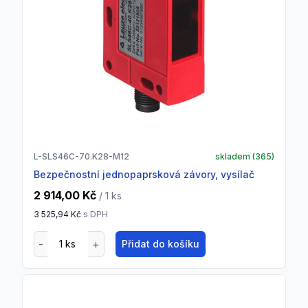
L-SLS46C-70.K28-M12
skladem (
365
)
Bezpečnostní jednopaprsková závory, vysílač
2 914,00 Kč
/ 1
ks
3 525,94 Kč
s DPH
Přidat do košíku