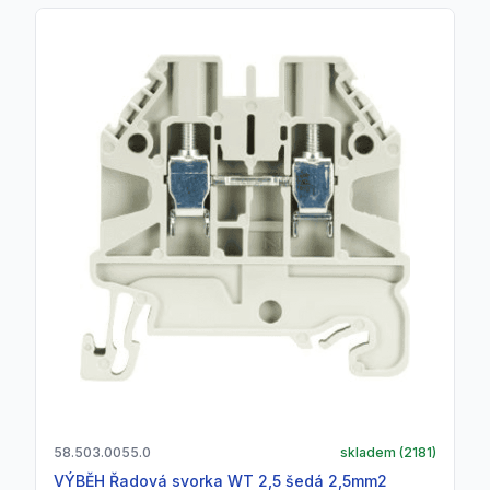
58.503.0055.0
skladem (
2181
)
VÝBĚH Řadová svorka WT 2,5 šedá 2,5mm2