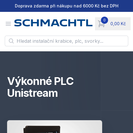
Doprava zdarma při nákupu nad 6000 Kč bez DPH
0
Open menu
0,00 Kč
items in cart, vie
Hledat instalační krabice, plc, svorky...
Bezpečnostní vidlice a
spojky