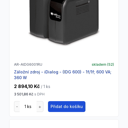
AR-AIDG6001RU
skladem (
52
)
Záložní zdroj - iDialog - (IDG 600) - 1f/1f; 600 VA;
360 W
2 894,10 Kč
/ 1
ks
3 501,86 Kč
s DPH
Přidat do košíku