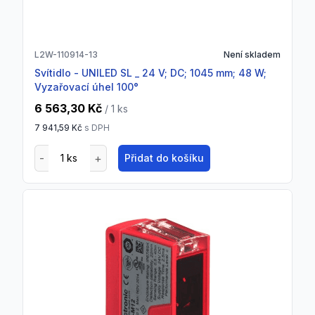
L2W-110914-13
Není skladem
Svítidlo - UNILED SL _ 24 V; DC; 1045 mm; 48 W;
Vyzařovací úhel 100°
6 563,30 Kč
/ 1
ks
7 941,59 Kč
s DPH
Přidat do košíku