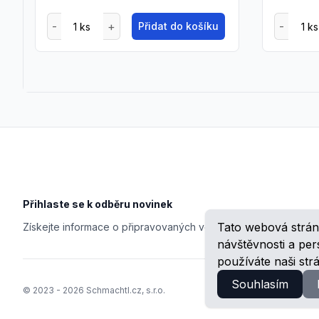
Přidat do košíku
Footer
Přihlaste se k odběru novinek
Tato webová strán
Získejte informace o připravovaných veletrzích, školeních, n
návštěvnosti a pe
používáte naši str
Souhlasím
© 2023 -
2026
Schmachtl.cz, s.r.o.