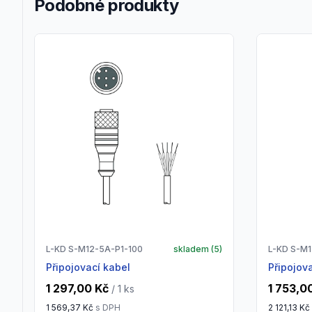
Podobné produkty
L-KD S-M12-5A-P1-100
skladem (
5
)
L-KD S-M
Připojovací kabel
Připojov
1 297,00 Kč
1 753,0
/ 1
ks
1 569,37 Kč
s DPH
2 121,13 Kč