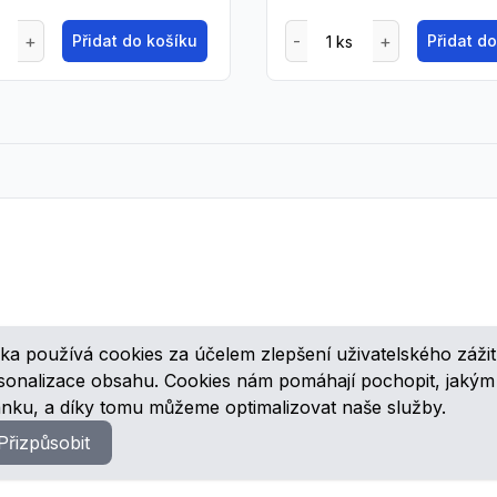
Přidat do košíku
Přidat d
ka používá cookies za účelem zlepšení uživatelského zážit
ovinkách, speciálních cenových nabídkách a různých zajímavých akcí
rsonalizace obsahu. Cookies nám pomáhají pochopit, jaký
ánku, a díky tomu můžeme optimalizovat naše služby.
Přizpůsobit