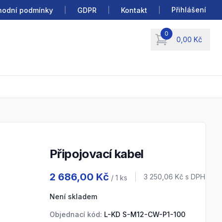
Přihlášení
odní podmínky
GDPR
Kontakt
0
0,00 Kč
items in cart, view b
Připojovací kabel
Product information
2 686,00 Kč
Cena s DPH
3 250,06 Kč
s DPH
/ 1
ks
Není skladem
Objednací kód:
L-KD S-M12-CW-P1-100