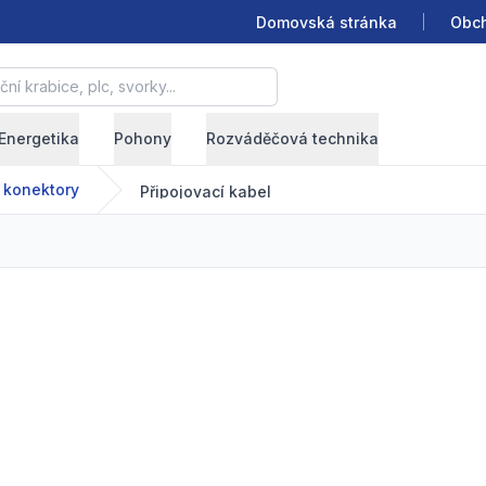
Domovská stránka
Obch
krabice, plc, svorky...
Energetika
Pohony
Rozváděčová technika
 konektory
Připojovací kabel