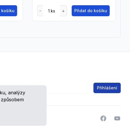
o košíku
Přidat do košíku
Email address
Přihlášení
ku, analýzy
ch.
m způsobem
Facebook
YouTu