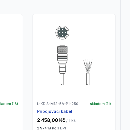
kladem (
16
)
L-KD S-M12-5A-P1-250
skladem (
11
)
Připojovací kabel
2 458,00 Kč
/ 1
ks
2 974,18 Kč
s DPH