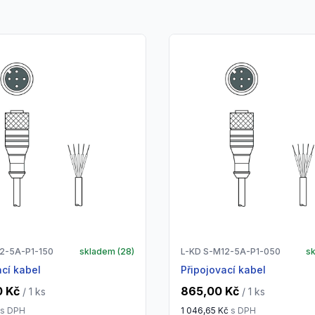
12-5A-P1-150
skladem (
28
)
L-KD S-M12-5A-P1-050
s
ací kabel
Připojovací kabel
0 Kč
865,00 Kč
/ 1
ks
/ 1
ks
s DPH
1 046,65 Kč
s DPH