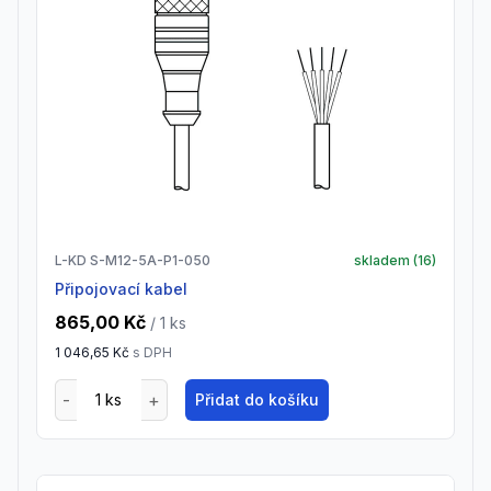
L-KD S-M12-5A-P1-050
skladem (
16
)
Připojovací kabel
865,00 Kč
/ 1
ks
1 046,65 Kč
s DPH
Přidat do košíku