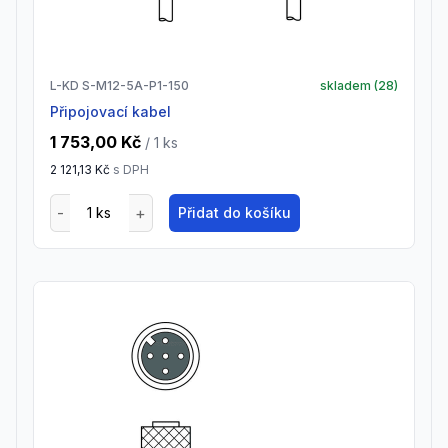
L-KD S-M12-5A-P1-150
skladem (
28
)
Připojovací kabel
1 753,00 Kč
/ 1
ks
2 121,13 Kč
s DPH
Přidat do košíku