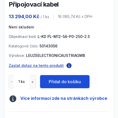
Připojovací kabel
Product information
13 294,00 Kč
Cena s DPH
16 085,74 Kč
s DPH
/ 1
ks
Není skladem
Objednací kód:
L-KD PL-M12-5A-P0-250-2.5
Katalogové číslo:
50143056
Výrobce:
LEUZEELECTRONICAUSTRIAGMB
Zaslat dotaz na tento produkt
Přidat do košíku
Více informací zde na stránkách výrobce