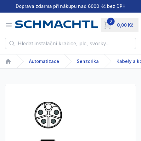
Doprava zdarma při nákupu nad 6000 Kč bez DPH
0
Open menu
0,00 Kč
items in cart, vie
Hledat instalační krabice, plc, svorky...
Automatizace
Senzorika
Kabely a k
Home