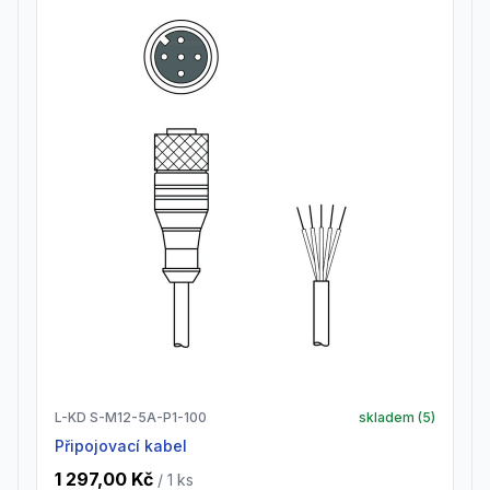
L-KD S-M12-5A-P1-100
skladem (
5
)
Připojovací kabel
1 297,00 Kč
/ 1
ks