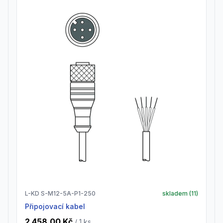
L-KD S-M12-5A-P1-250
skladem (
11
)
Připojovací kabel
2 458,00 Kč
/ 1
ks