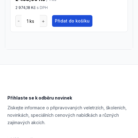
2 974,18 Kč
s DPH
Přidat do košíku
Footer
Přihlaste se k odběru novinek
Získejte informace o připravovaných veletrzích, školeních,
novinkách, speciálních cenových nabídkách a různých
zajímavých akcích.
Email address