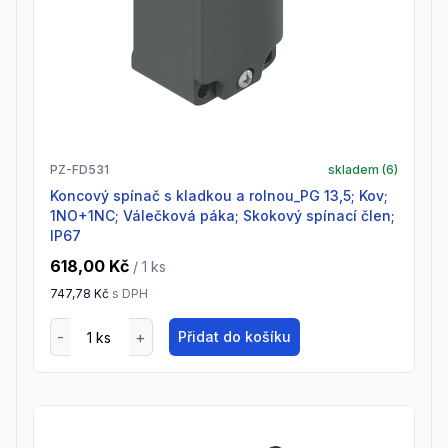
PZ-FD531
skladem (
6
)
Koncový spínač s kladkou a rolnou_PG 13,5; Kov;
1NO+1NC; Válečková páka; Skokový spínací člen;
IP67
618,00 Kč
/ 1
ks
747,78 Kč
s DPH
Přidat do košíku