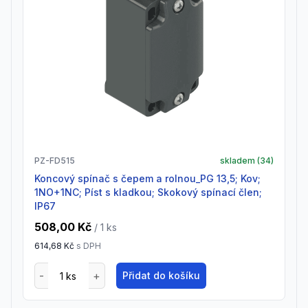
PZ-FD515
skladem (
34
)
Koncový spínač s čepem a rolnou_PG 13,5; Kov;
1NO+1NC; Píst s kladkou; Skokový spínací člen;
IP67
508,00 Kč
/ 1
ks
614,68 Kč
s DPH
Přidat do košíku