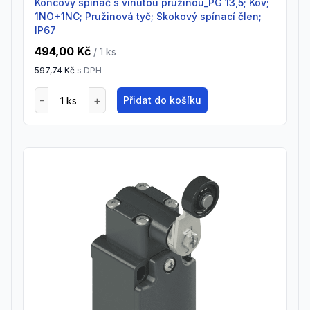
Koncový spínač s vinutou pružinou_PG 13,5; Kov;
1NO+1NC; Pružinová tyč; Skokový spínací člen;
IP67
494,00 Kč
/ 1
ks
597,74 Kč
s DPH
Přidat do košíku