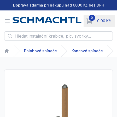
Doprava zdarma při nákupu nad 6000 Kč bez DPH
0
Open menu
0,00 Kč
items in cart, vie
Hledat instalační krabice, plc, svorky...
Polohové spínače
Koncové spínače
Home