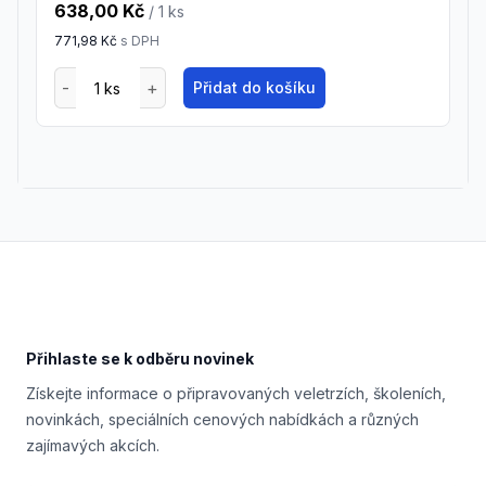
638,00 Kč
/ 1
ks
771,98 Kč
s DPH
Přidat do košíku
Footer
Přihlaste se k odběru novinek
Získejte informace o připravovaných veletrzích, školeních,
novinkách, speciálních cenových nabídkách a různých
zajímavých akcích.