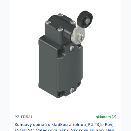
PZ-FD531
skladem (
2
)
Koncový spínač s kladkou a rolnou_PG 13,5; Kov;
1NO+1NC; Válečková páka; Skokový spínací člen;