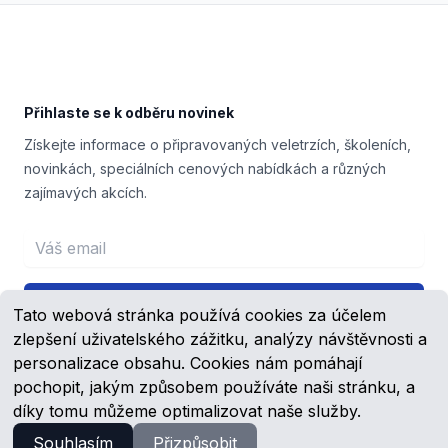
Footer
Přihlaste se k odběru novinek
Získejte informace o připravovaných veletrzích, školeních,
novinkách, speciálních cenových nabídkách a různých
zajímavých akcích.
Email address
Přihlášení
Tato webová stránka používá cookies za účelem
zlepšení uživatelského zážitku, analýzy návštěvnosti a
personalizace obsahu. Cookies nám pomáhají
pochopit, jakým způsobem používáte naši stránku, a
Facebook
YouTube
díky tomu můžeme optimalizovat naše služby.
Souhlasím
Přizpůsobit