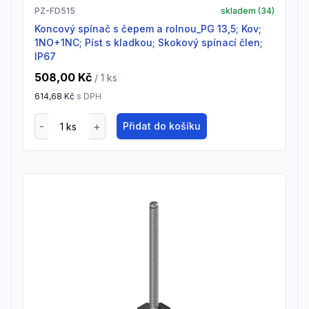
PZ-FD515
skladem (
34
)
Koncový spínač s čepem a rolnou_PG 13,5; Kov;
1NO+1NC; Píst s kladkou; Skokový spínací člen;
IP67
508,00 Kč
/ 1
ks
614,68 Kč
s DPH
Přidat do košíku