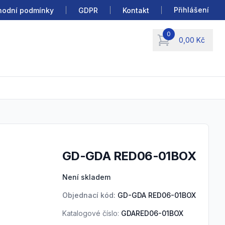
Přihlášení
odní podmínky
GDPR
Kontakt
0
0,00 Kč
items in cart, view b
GD-GDA RED06-01BOX
Product information
Není skladem
Objednací kód:
GD-GDA RED06-01BOX
Katalogové číslo:
GDARED06-01BOX