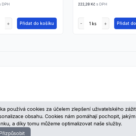
s DPH
222,28 Kč
s DPH
Přidat do košíku
Přidat d
ka používá cookies za účelem zlepšení uživatelského zážit
ovinkách, speciálních cenových nabídkách a různých zajímavých akcí
rsonalizace obsahu. Cookies nám pomáhají pochopit, jaký
ánku, a díky tomu můžeme optimalizovat naše služby.
Přizpůsobit