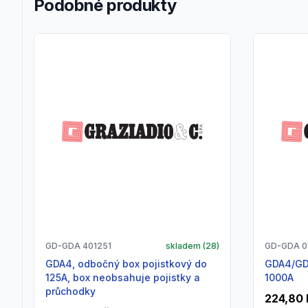
Podobné produkty
GD-GDA 401251
skladem (
28
)
GD-GDA 0
GDA4, odbočný box pojistkový do
GDA4/GDA5, držák sběrnice 250 -
125A, box neobsahuje pojistky a
1000A
průchodky
224,80 