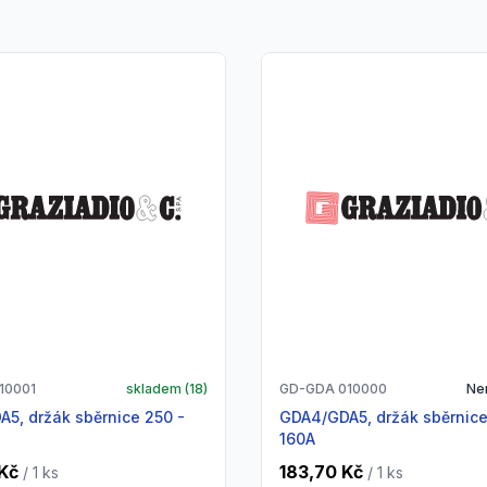
10001
skladem (
18
)
GD-GDA 010000
Ne
GDA4/GDA5, držák sběrnice 63 -
160A
Kč
183,70 Kč
/ 1
ks
/ 1
ks