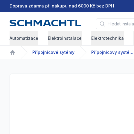
Doprava zdarma při nákupu nad 6000 Kč bez DPH
Hledat instalační 
Automatizace
Elektroinstalace
Elektrotechnika
Přípojnicové sytémy
Přípojnicový systém - GDA/GDR - 63-2500 A
Home