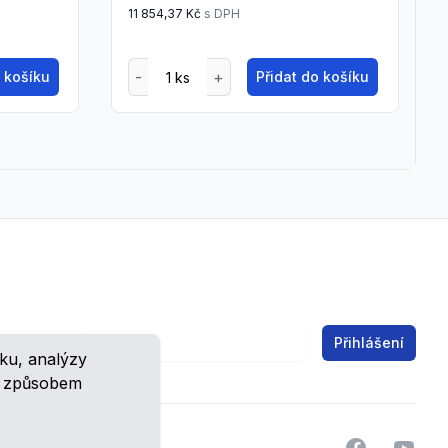
11 854,37 Kč
s DPH
o košíku
Přidat do košíku
Email address
Přihlášení
ku, analýzy
ch.
m způsobem
Facebook
YouTu