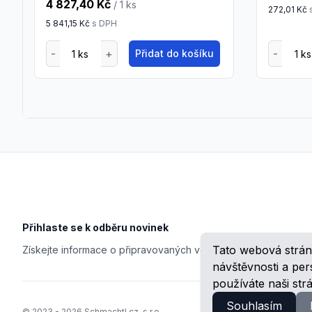
4 827,40 Kč
/ 1
ks
272,01 Kč
5 841,15 Kč
s DPH
Přidat do košíku
Footer
Přihlaste se k odběru novinek
Tato webová strán
Získejte informace o připravovaných veletrzích, školeních, n
návštěvnosti a pe
používáte naši str
Souhlasím
© 2023 -
2026
Schmachtl.cz, s.r.o.