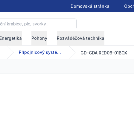
Domovská stránka
Obch
krabice, plc, svorky...
Energetika
Pohony
Rozváděčová technika
Přípojnicový systém - GDA - 63-2500 A
GD-GDA RED06-01BOX