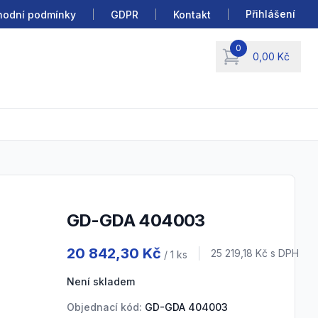
Přihlášení
odní podmínky
GDPR
Kontakt
0
0,00 Kč
items in cart, view b
GD-GDA 404003
Product information
20 842,30 Kč
Cena s DPH
25 219,18 Kč
s DPH
/ 1
ks
Není skladem
Objednací kód:
GD-GDA 404003