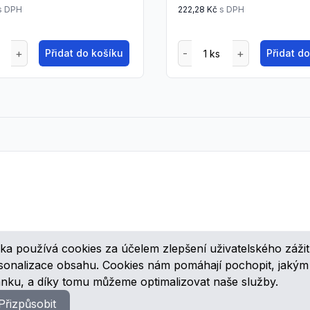
s DPH
222,28 Kč
s DPH
Přidat do košíku
Přidat d
ka používá cookies za účelem zlepšení uživatelského zážit
ovinkách, speciálních cenových nabídkách a různých zajímavých akcí
rsonalizace obsahu. Cookies nám pomáhají pochopit, jaký
ánku, a díky tomu můžeme optimalizovat naše služby.
Přizpůsobit