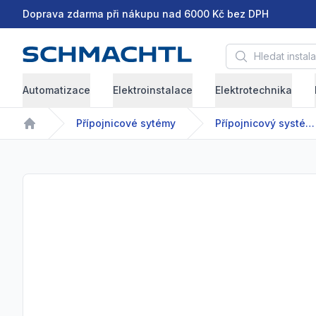
Doprava zdarma při nákupu nad 6000 Kč bez DPH
Hledat instalační 
Automatizace
Elektroinstalace
Elektrotechnika
Přípojnicové sytémy
Přípojnicový systém - GDA/GDR - 63-2500 A
Home