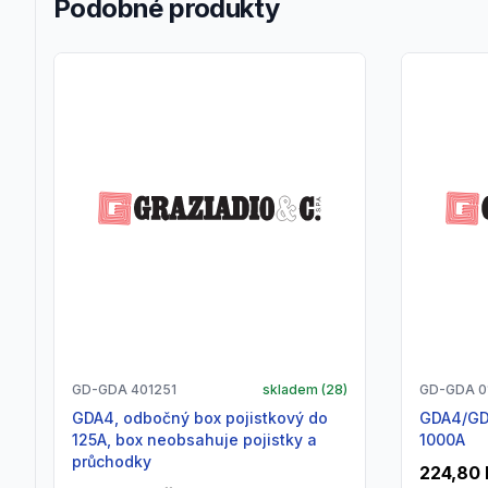
Podobné produkty
GD-GDA 401251
skladem (
28
)
GD-GDA 0
GDA4, odbočný box pojistkový do
GDA4/GDA5, držák sběrnice 250 -
125A, box neobsahuje pojistky a
1000A
průchodky
224,80 