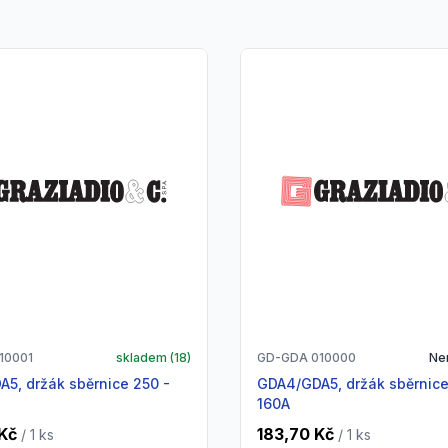
10001
skladem (
18
)
GD-GDA 010000
Ne
GDA4/GDA5, držák sběrnice 63 -
160A
Kč
183,70 Kč
/ 1
ks
/ 1
ks