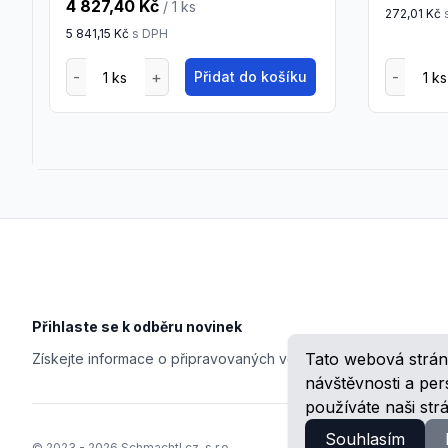
4 827,40 Kč
/ 1
ks
272,01 Kč
5 841,15 Kč
s DPH
Přidat do košíku
Footer
Přihlaste se k odběru novinek
Tato webová strán
Získejte informace o připravovaných veletrzích, školeních, n
návštěvnosti a pe
používáte naši str
Souhlasím
© 2023 -
2026
Schmachtl.cz, s.r.o.