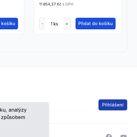
11 854,37 Kč
s DPH
o košíku
Přidat do košíku
Email address
Přihlášení
ku, analýzy
ch.
m způsobem
Facebook
YouTu