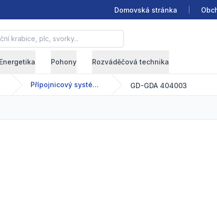
Domovská stránka
Obch
krabice, plc, svorky...
Energetika
Pohony
Rozváděčová technika
Přípojnicový systém - GDA - 63-2500 A
GD-GDA 404003