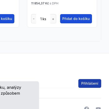
11 854,37 Kč
s DPH
o košíku
Přidat do košíku
Email address
Přihlášení
ku, analýzy
ch.
m způsobem
Facebook
YouTu