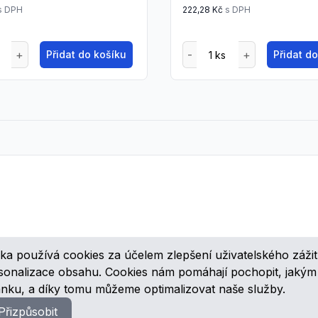
s DPH
222,28 Kč
s DPH
Přidat do košíku
Přidat d
ka používá cookies za účelem zlepšení uživatelského zážit
ovinkách, speciálních cenových nabídkách a různých zajímavých akcí
rsonalizace obsahu. Cookies nám pomáhají pochopit, jaký
ánku, a díky tomu můžeme optimalizovat naše služby.
Přizpůsobit