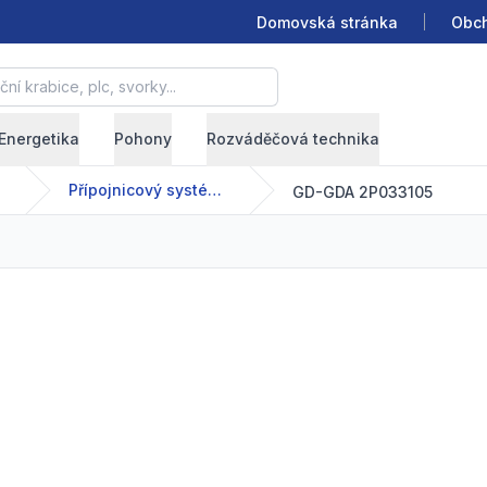
Domovská stránka
Obch
krabice, plc, svorky...
Energetika
Pohony
Rozváděčová technika
Přípojnicový systém - GDA - 63-2500 A
GD-GDA 2P033105