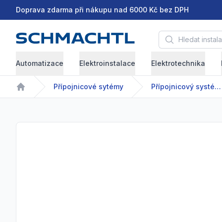
Doprava zdarma při nákupu nad 6000 Kč bez DPH
Hledat instalační 
Automatizace
Elektroinstalace
Elektrotechnika
Přípojnicové sytémy
Přípojnicový systém - GDA/GDR - 63-2500 A
Home