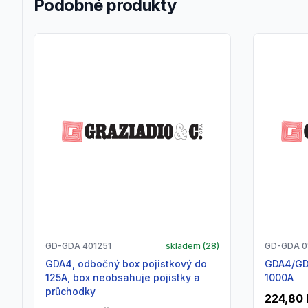
Podobné produkty
GD-GDA 401251
skladem (
28
)
GD-GDA 0
GDA4, odbočný box pojistkový do
GDA4/GDA5, držák sběrnice 250 -
125A, box neobsahuje pojistky a
1000A
průchodky
224,80 