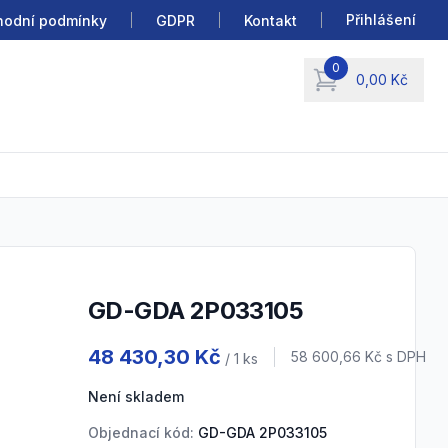
Přihlášení
odní podmínky
GDPR
Kontakt
0
0,00 Kč
items in cart, view b
GD-GDA 2P033105
Product information
48 430,30 Kč
Cena s DPH
58 600,66 Kč
s DPH
/ 1
ks
Není skladem
Objednací kód:
GD-GDA 2P033105