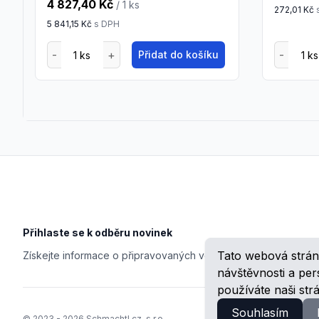
4 827,40 Kč
/ 1
ks
272,01 Kč
5 841,15 Kč
s DPH
Přidat do košíku
Footer
Přihlaste se k odběru novinek
Tato webová strán
Získejte informace o připravovaných veletrzích, školeních, n
návštěvnosti a pe
používáte naši str
Souhlasím
© 2023 -
2026
Schmachtl.cz, s.r.o.