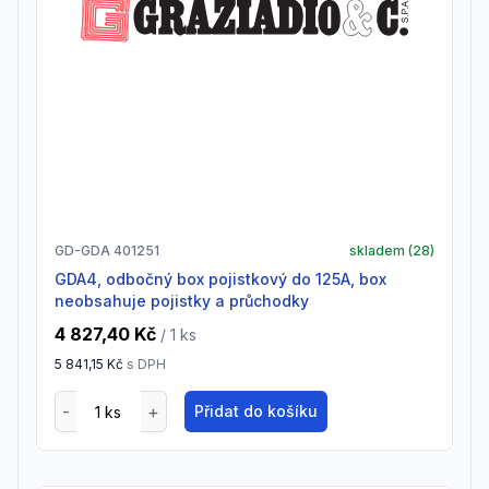
GD-GDA 401251
skladem (
28
)
GDA4, odbočný box pojistkový do 125A, box
neobsahuje pojistky a průchodky
4 827,40 Kč
/ 1
ks
5 841,15 Kč
s DPH
Přidat do košíku