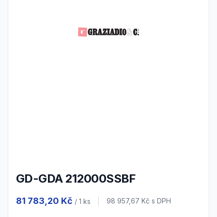
GD-GDA 212000SSBF
Product information
81 783,20 Kč
Cena s DPH
98 957,67 Kč
s DPH
/ 1
ks