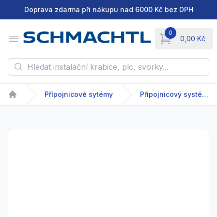
Doprava zdarma při nákupu nad 6000 Kč bez DPH
0
Open menu
0,00 Kč
items in cart, vie
Hledat instalační krabice, plc, svorky...
Přípojnicové sytémy
Přípojnicový systém - GDA/GDR - 63-2500 A
Home