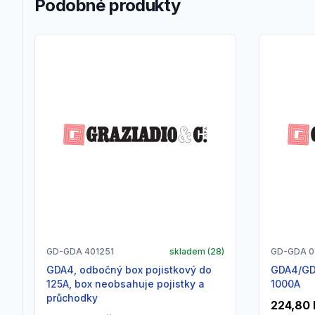
Podobné produkty
GD-GDA 401251
skladem (
28
)
GD-GDA 0
GDA4, odbočný box pojistkový do
GDA4/GDA5, držák sběrnice 250 -
125A, box neobsahuje pojistky a
1000A
průchodky
224,80 