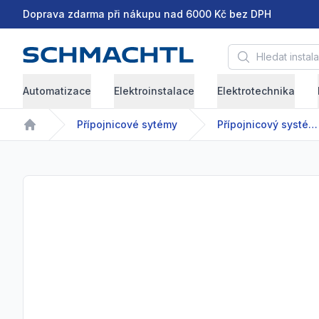
Doprava zdarma při nákupu nad 6000 Kč bez DPH
Hledat instalační 
Automatizace
Elektroinstalace
Elektrotechnika
Přípojnicové sytémy
Přípojnicový systém - GDA/GDR - 63-2500 A
Home