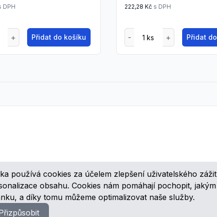
s DPH
222,28 Kč
s DPH
Přidat do košíku
Přidat d
ka používá cookies za účelem zlepšení uživatelského zážit
ovinkách, speciálních cenových nabídkách a různých zajímavých akcí
rsonalizace obsahu. Cookies nám pomáhají pochopit, jaký
ánku, a díky tomu můžeme optimalizovat naše služby.
Přizpůsobit