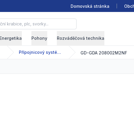
Domovská stránka
Obch
krabice, plc, svorky...
Energetika
Pohony
Rozváděčová technika
Přípojnicový systém - GDA - 63-2500 A
GD-GDA 208002M2NF