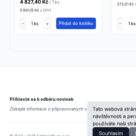
4 827,40 Kč
/ 1
ks
272,01 Kč
5 841,15 Kč
s DPH
Přidat do košíku
Footer
Přihlaste se k odběru novinek
Tato webová strán
Získejte informace o připravovaných veletrzích, školeních, n
návštěvnosti a pe
používáte naši str
Souhlasím
© 2023 -
2026
Schmachtl.cz, s.r.o.