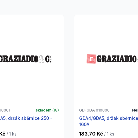
10001
skladem (
18
)
GD-GDA 010000
Ne
GDA4/GDA5, držák sběrnice 63 -
160A
Kč
183,70 Kč
/ 1
ks
/ 1
ks