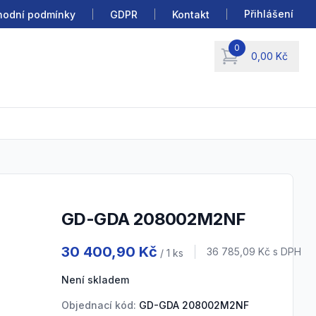
Přihlášení
odní podmínky
GDPR
Kontakt
0
0,00 Kč
items in cart, view b
GD-GDA 208002M2NF
Product information
30 400,90 Kč
Cena s DPH
36 785,09 Kč
s DPH
/ 1
ks
Není skladem
Objednací kód:
GD-GDA 208002M2NF