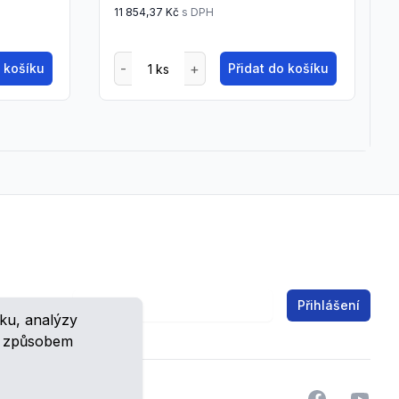
11 854,37 Kč
s DPH
o košíku
Přidat do košíku
Email address
Přihlášení
ku, analýzy
ch.
m způsobem
Facebook
YouTu