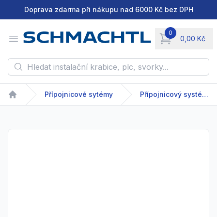
Doprava zdarma při nákupu nad 6000 Kč bez DPH
0
Open menu
0,00 Kč
items in cart, vie
Hledat instalační krabice, plc, svorky...
Přípojnicové sytémy
Přípojnicový systém - GDA/GDR - 63-2500 A
Home