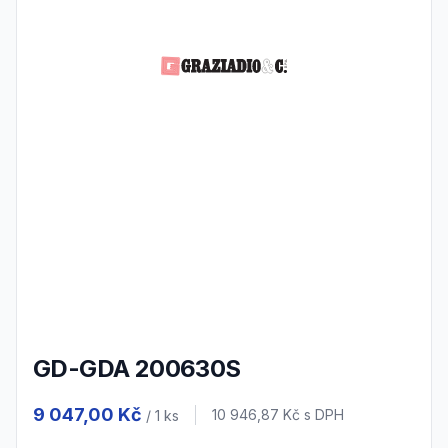
GD-GDA 200630S
Product information
9 047,00 Kč
Cena s DPH
10 946,87 Kč
s DPH
/ 1
ks