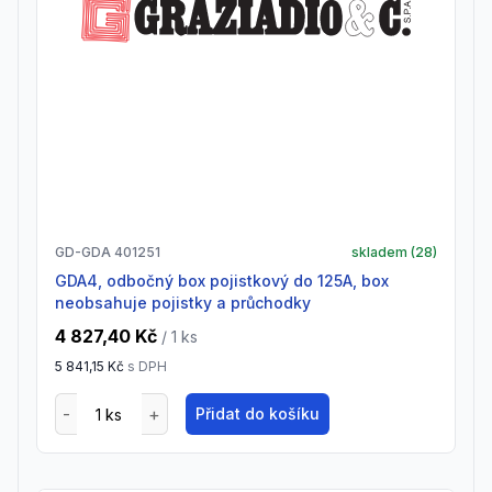
GD-GDA 401251
skladem (
28
)
GDA4, odbočný box pojistkový do 125A, box
neobsahuje pojistky a průchodky
4 827,40 Kč
/ 1
ks
5 841,15 Kč
s DPH
Přidat do košíku