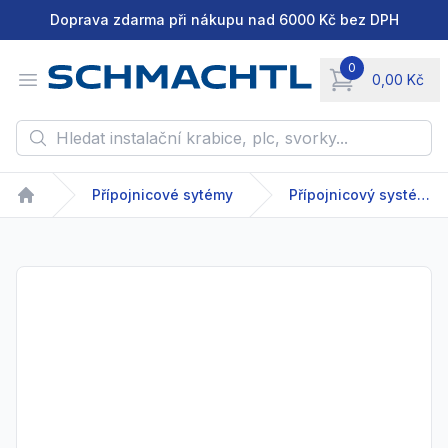
Doprava zdarma při nákupu nad 6000 Kč bez DPH
0
Open menu
0,00 Kč
items in cart, vie
Hledat instalační krabice, plc, svorky...
Přípojnicové sytémy
Přípojnicový systém - GDA/GDR - 63-2500 A
Home