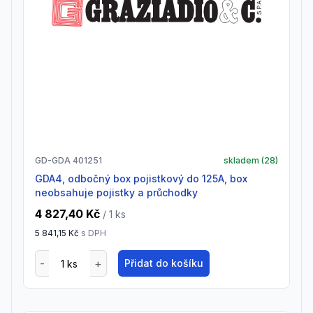
GD-GDA 401251
skladem (
28
)
GDA4, odbočný box pojistkový do 125A, box
neobsahuje pojistky a průchodky
4 827,40 Kč
/ 1
ks
5 841,15 Kč
s DPH
Přidat do košíku