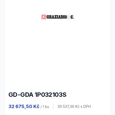
GD-GDA 1P032103S
Product information
32 675,50 Kč
Cena s DPH
39 537,36 Kč
s DPH
/ 1
ks