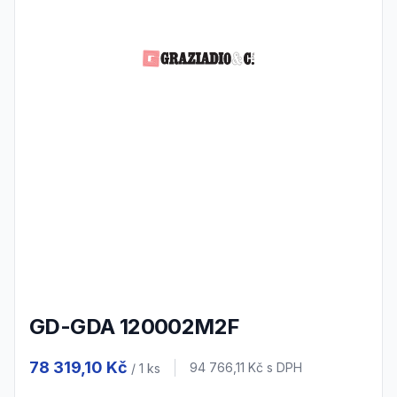
GD-GDA 120002M2F
Product information
78 319,10 Kč
Cena s DPH
94 766,11 Kč
s DPH
/ 1
ks