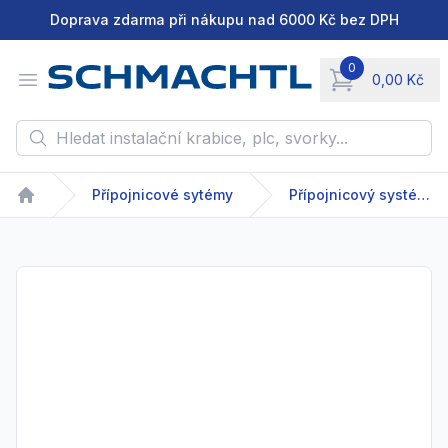
Doprava zdarma při nákupu nad 6000 Kč bez DPH
0
Open menu
0,00 Kč
items in cart, vie
Hledat instalační krabice, plc, svorky...
Přípojnicové sytémy
Přípojnicový systém - GDA/GDR - 63-2500 A
Home