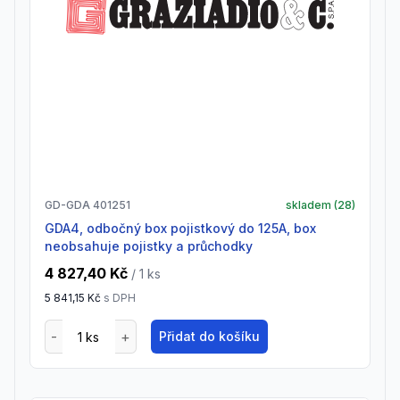
GD-GDA 401251
skladem (
28
)
GDA4, odbočný box pojistkový do 125A, box
neobsahuje pojistky a průchodky
4 827,40 Kč
/ 1
ks
5 841,15 Kč
s DPH
Přidat do košíku