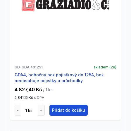
GD-GDA 401251
skladem (
28
)
GDA4, odbočný box pojistkový do 125A, box
neobsahuje pojistky a průchodky
4 827,40 Kč
/ 1
ks
5 841,15 Kč
s DPH
Přidat do košíku