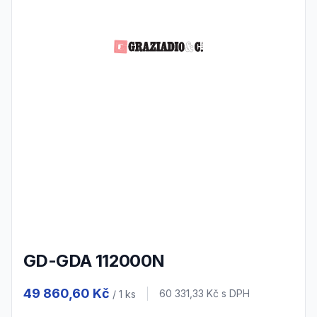
GD-GDA 112000N
Product information
49 860,60 Kč
Cena s DPH
60 331,33 Kč
s DPH
/ 1
ks