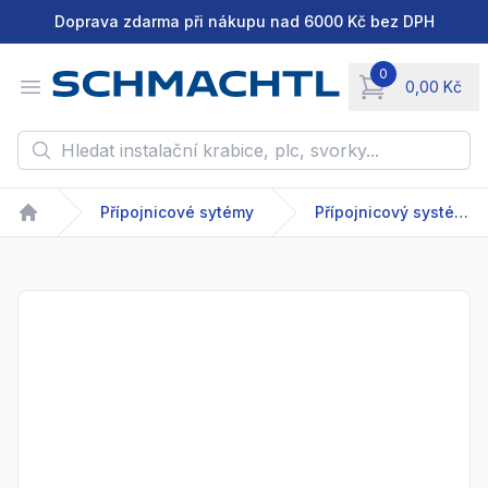
Doprava zdarma při nákupu nad 6000 Kč bez DPH
0
Open menu
0,00 Kč
items in cart, vie
Hledat instalační krabice, plc, svorky...
Přípojnicové sytémy
Přípojnicový systém - GDA/GDR - 63-2500 A
Home