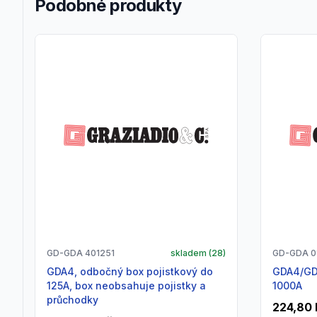
Podobné produkty
GD-GDA 401251
skladem (
28
)
GD-GDA 0
GDA4, odbočný box pojistkový do
GDA4/GDA5, držák sběrnice 250 -
125A, box neobsahuje pojistky a
1000A
průchodky
224,80 