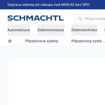
Doprava zdarma při nákupu nad 6000 Kč bez DPH
Hledat instalační 
Automatizace
Elektroinstalace
Elektrotechnika
Přípojnicové sytémy
Přípojnicový systém - GDA/GDR - 63-2500 A
Home