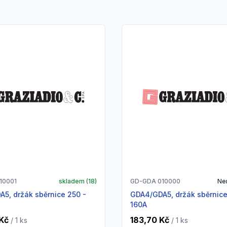
10001
skladem (
18
)
GD-GDA 010000
Ne
GDA4/GDA5, držák sběrnice 63 -
160A
Kč
183,70 Kč
/ 1
ks
/ 1
ks