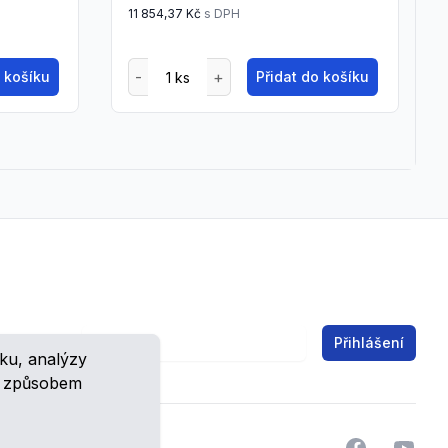
11 854,37 Kč
s DPH
o košíku
Přidat do košíku
Email address
Přihlášení
ku, analýzy
ch.
m způsobem
Facebook
YouTu