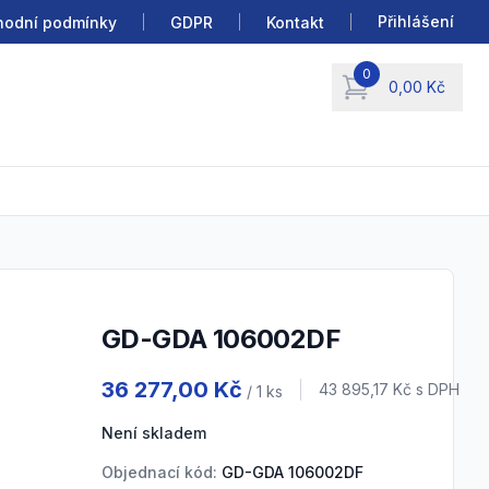
Přihlášení
odní podmínky
GDPR
Kontakt
0
0,00 Kč
items in cart, view b
GD-GDA 106002DF
Product information
36 277,00 Kč
Cena s DPH
43 895,17 Kč
s DPH
/ 1
ks
Není skladem
Objednací kód:
GD-GDA 106002DF