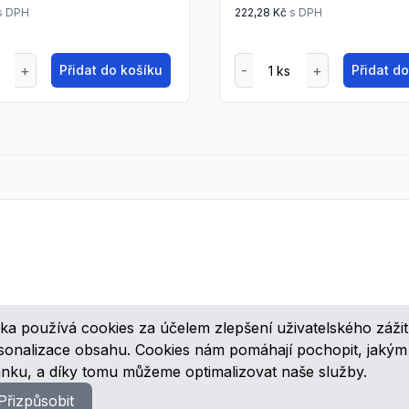
s DPH
222,28 Kč
s DPH
Přidat do košíku
Přidat d
ka používá cookies za účelem zlepšení uživatelského zážit
ovinkách, speciálních cenových nabídkách a různých zajímavých akcí
rsonalizace obsahu. Cookies nám pomáhají pochopit, jaký
ánku, a díky tomu můžeme optimalizovat naše služby.
Přizpůsobit