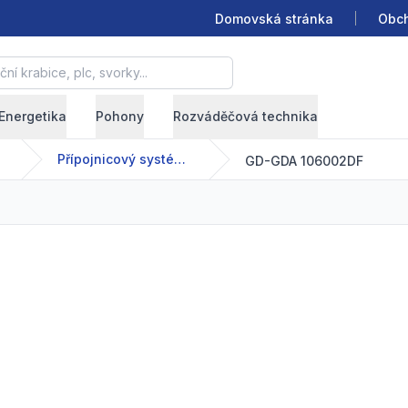
Domovská stránka
Obch
krabice, plc, svorky...
Energetika
Pohony
Rozváděčová technika
Přípojnicový systém - GDA - 63-2500 A
GD-GDA 106002DF