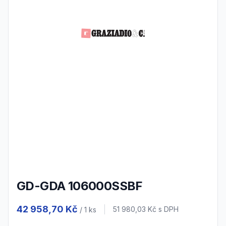
GD-GDA 106000SSBF
Product information
42 958,70 Kč
Cena s DPH
51 980,03 Kč
s DPH
/ 1
ks