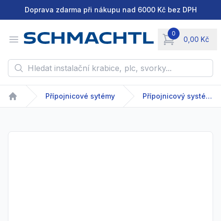
Doprava zdarma při nákupu nad 6000 Kč bez DPH
0
Open menu
0,00 Kč
items in cart, vie
Hledat instalační krabice, plc, svorky...
Přípojnicové sytémy
Přípojnicový systém - GDA/GDR - 63-2500 A
Home