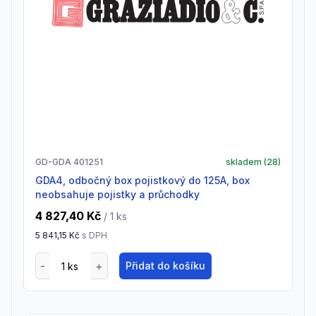
GD-GDA 401251
skladem (
28
)
GDA4, odbočný box pojistkový do 125A, box
neobsahuje pojistky a průchodky
4 827,40 Kč
/ 1
ks
5 841,15 Kč
s DPH
Přidat do košíku