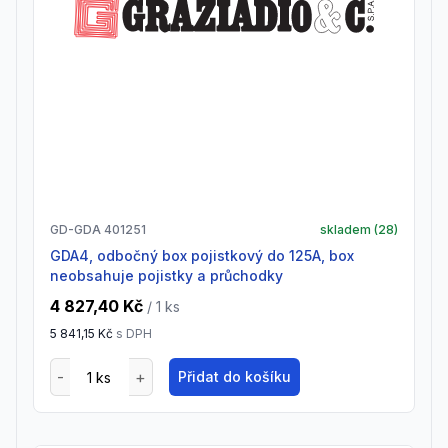
GD-GDA 401251
skladem (
28
)
GDA4, odbočný box pojistkový do 125A, box
neobsahuje pojistky a průchodky
4 827,40 Kč
/ 1
ks
5 841,15 Kč
s DPH
Přidat do košíku