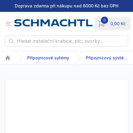
Doprava zdarma při nákupu nad 6000 Kč bez DPH
0
Open menu
0,00 Kč
items in cart, vie
Hledat instalační krabice, plc, svorky...
Přípojnicové sytémy
Přípojnicový systém - GDA/GDR - 63-2500 A
Home