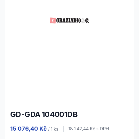
GD-GDA 104001DB
Product information
15 076,40 Kč
Cena s DPH
18 242,44 Kč
s DPH
/ 1
ks