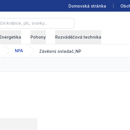
Domovská stránka
Obch
krabice, plc, svorky...
Energetika
Pohony
Rozváděčová technika
NPA
Závěsný ovladač_NP