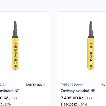
0101
Není skladem
T-PF24080044
Ne
 ovladač_NP
Závěsný ovladač_NP
00 Kč
7 405,00 Kč
/ 1
ks
/ 1
ks
Kč
s DPH
8 960,05 Kč
s DPH