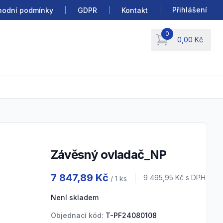
Přihlášení
odní podmínky
GDPR
Kontakt
0
0,00 Kč
items in cart, view b
Závěsný ovladač_NP
Product information
7 847,89 Kč
Cena s DPH
9 495,95 Kč
s DPH
/ 1
ks
Není skladem
Objednací kód:
T-PF24080108