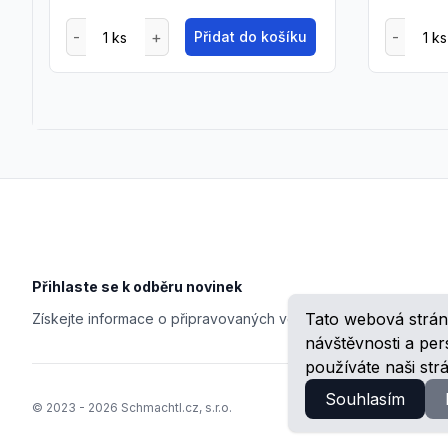
Přidat do košíku
Footer
Přihlaste se k odběru novinek
Tato webová strán
Získejte informace o připravovaných veletrzích, školeních, n
návštěvnosti a pe
používáte naši str
Souhlasím
© 2023 -
2026
Schmachtl.cz, s.r.o.