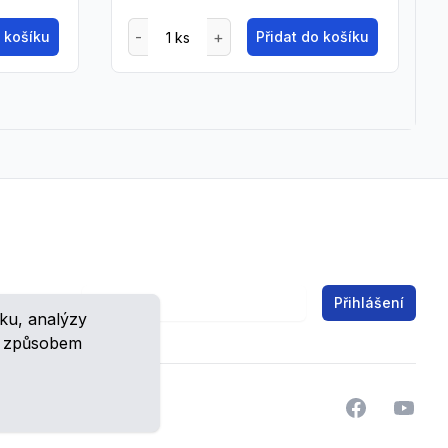
o košíku
Přidat do košíku
Email address
Přihlášení
ku, analýzy
ch.
m způsobem
Facebook
YouTu