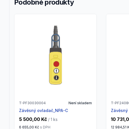
Podobné produkty
T-PF30030004
Není skladem
T-PF2408
Závěsný ovladač_NPA-C
Závěsný
5 500,00 Kč
10 731,
/ 1
ks
6 655,00 Kč
s DPH
12 984,51 