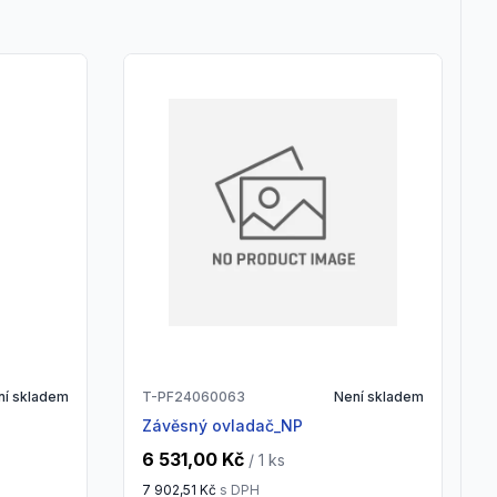
ní skladem
T-PF24060063
Není skladem
Závěsný ovladač_NP
6 531,00 Kč
/ 1
ks
7 902,51 Kč
s DPH