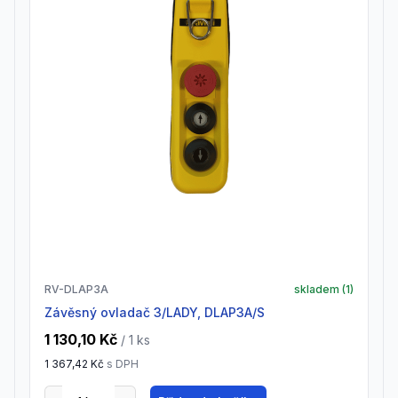
RV-DLAP3A
skladem (
1
)
závěsný ovladač 3/LADY, DLAP3A/S
1 130,10 Kč
/ 1
ks
1 367,42 Kč
s DPH