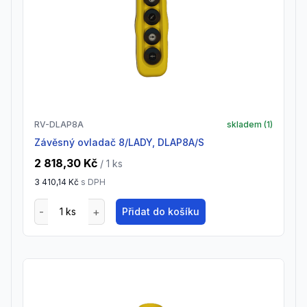
RV-DLAP8A
skladem (
1
)
závěsný ovladač 8/LADY, DLAP8A/S
2 818,30 Kč
/ 1
ks
3 410,14 Kč
s DPH
Přidat do košíku