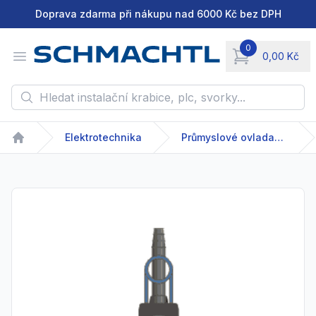
Doprava zdarma při nákupu nad 6000 Kč bez DPH
0
Open menu
0,00 Kč
items in cart, vie
Hledat instalační krabice, plc, svorky...
Elektrotechnika
Průmyslové ovladače a spínače
Home