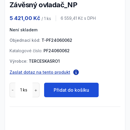
Závěsný ovladač_NP
Product information
5 421,00 Kč
Cena s DPH
6 559,41 Kč
s DPH
/ 1
ks
Není skladem
Objednací kód:
T-PF24060062
Katalogové číslo:
PF24060062
Výrobce:
TERCESKASRO1
Zaslat dotaz na tento produkt
Přidat do košíku