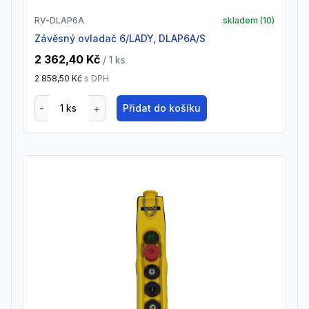
RV-DLAP6A
skladem (
10
)
závěsný ovladač 6/LADY, DLAP6A/S
2 362,40 Kč
/ 1
ks
2 858,50 Kč
s DPH
Přidat do košíku