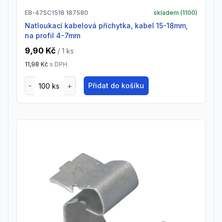
EB-47SC1518 187580
skladem (
1100
)
Natloukací kabelová příchytka, kabel 15-18mm,
na profil 4-7mm
9,90 Kč
/ 1
ks
11,98 Kč
s DPH
Přidat do košíku