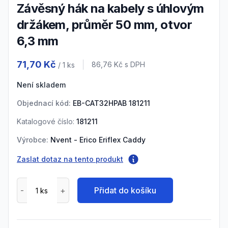
Závěsný hák na kabely s úhlovým
držákem, průměr 50 mm, otvor
6,3 mm
Product information
71,70 Kč
Cena s DPH
86,76 Kč
s DPH
/ 1
ks
Není skladem
Objednací kód:
EB-CAT32HPAB 181211
Katalogové číslo:
181211
Výrobce:
Nvent - Erico Eriflex Caddy
Zaslat dotaz na tento produkt
Přidat do košíku