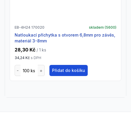
EB-4H24 170020
skladem (
5600
)
natloukací příchytka s otvorem 6,8mm pro závěs,
materiál 3-8mm
28,30 Kč
/ 1
ks
34,24 Kč
s DPH
Přidat do košíku
Footer