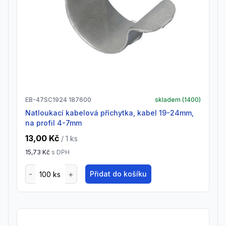
EB-47SC1924 187600
skladem (
1400
)
natloukací kabelová příchytka, kabel 19-24mm,
na profil 4-7mm
13,00 Kč
/ 1
ks
15,73 Kč
s DPH
Přidat do košíku