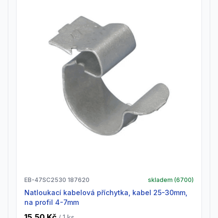
EB-47SC2530 187620
skladem (
6700
)
natloukací kabelová příchytka, kabel 25-30mm,
na profil 4-7mm
15,50 Kč
/ 1
ks