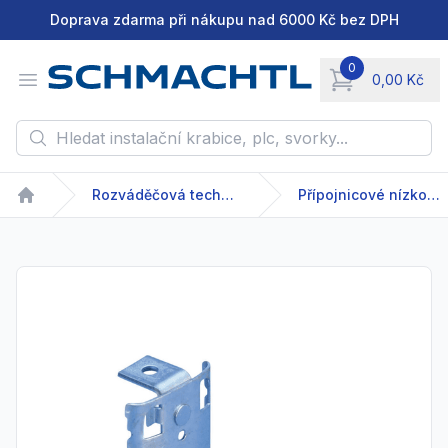
Doprava zdarma při nákupu nad 6000 Kč bez DPH
0
Open menu
0,00 Kč
items in cart, vie
Hledat instalační krabice, plc, svorky...
Rozváděčová technika
Přípojnicové nízkonapětové systémy
Home