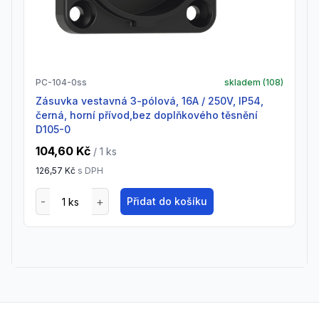
PC-104-0ss
skladem (
108
)
zásuvka vestavná 3-pólová, 16A / 250V, IP54,
černá, horní přívod,bez doplňkového těsnění
D105-0
104,60 Kč
/ 1
ks
126,57 Kč
s DPH
Přidat do košíku
Footer