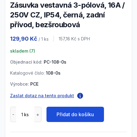
zásuvka vestavná 3-pólová, 16A /
250V CZ, IP54, černá, zadní
přívod, bezšroubová
Product information
129,90 Kč
Cena s DPH
157,18 Kč
s DPH
/ 1
ks
skladem (
7
)
Objednací kód:
PC-108-0s
Katalogové číslo:
108-0s
Výrobce:
PCE
Zaslat dotaz na tento produkt
Přidat do košíku