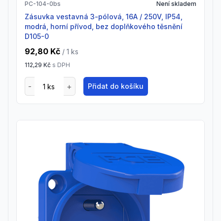
PC-104-0bs
Není skladem
zásuvka vestavná 3-pólová, 16A / 250V, IP54,
modrá, horní přívod, bez doplňkového těsnění
D105-0
92,80 Kč
/ 1
ks
112,29 Kč
s DPH
Přidat do košíku