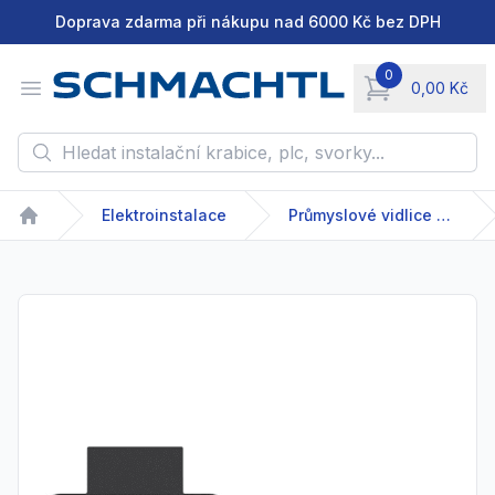
Doprava zdarma při nákupu nad 6000 Kč bez DPH
0
Open menu
0,00 Kč
items in cart, vie
Hledat instalační krabice, plc, svorky...
Elektroinstalace
Průmyslové vidlice a zásuvky
Home