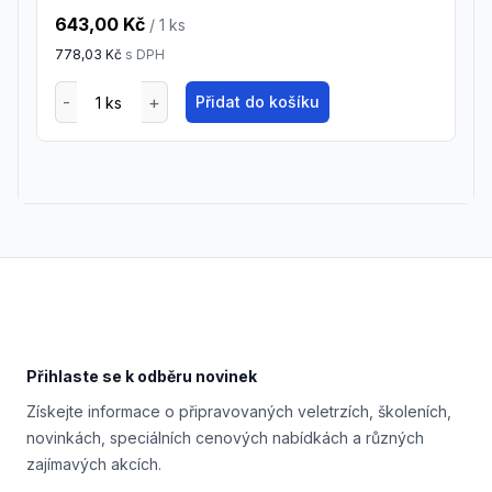
643,00 Kč
/ 1
ks
778,03 Kč
s DPH
Přidat do košíku
Footer
Přihlaste se k odběru novinek
Získejte informace o připravovaných veletrzích, školeních,
novinkách, speciálních cenových nabídkách a různých
zajímavých akcích.