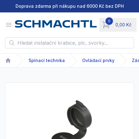
Doprava zdarma při nákupu nad 6000 Kč bez DPH
0
Open menu
0,00 Kč
items in cart, vie
Hledat instalační krabice, plc, svorky...
Spínací technika
Ovládací prvky
Zá
Home