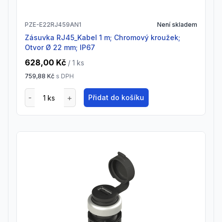
PZE-E22RJ459AN1
Není skladem
Zásuvka RJ45_Kabel 1 m; Chromový kroužek;
Otvor Ø 22 mm; IP67
628,00 Kč
/ 1
ks
759,88 Kč
s DPH
Přidat do košíku