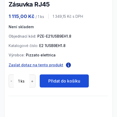
Zásuvka RJ45
Product information
1 115,00 Kč
Cena s DPH
1 349,15 Kč
s DPH
/ 1
ks
Není skladem
Objednací kód:
PZE-E21USB9EH1.8
Katalogové číslo:
E2 1USB9EH1.8
Výrobce:
Pizzato elettrica
Zaslat dotaz na tento produkt
Přidat do košíku