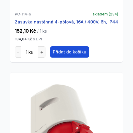
PC-114-6
skladem (
234
)
zásuvka nástěnná 4-pólová, 16A / 400V, 6h, IP44
152,10 Kč
/ 1
ks
184,04 Kč
s DPH
Přidat do košíku