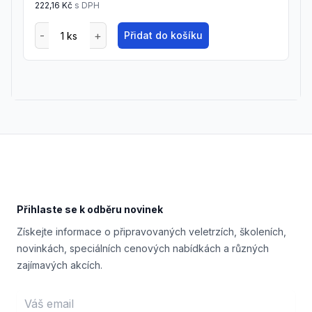
222,16 Kč
s DPH
Přidat do košíku
Footer
Přihlaste se k odběru novinek
Získejte informace o připravovaných veletrzích, školeních,
novinkách, speciálních cenových nabídkách a různých
zajímavých akcích.
Email address