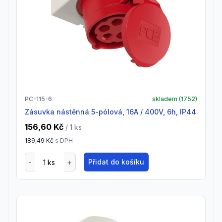
PC-115-6
skladem (
1752
)
zásuvka nástěnná 5-pólová, 16A / 400V, 6h, IP44
156,60 Kč
/ 1
ks
189,49 Kč
s DPH
Přidat do košíku