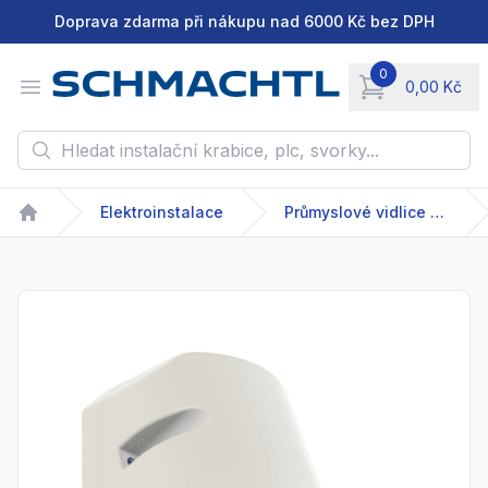
Doprava zdarma při nákupu nad 6000 Kč bez DPH
0
Open menu
0,00 Kč
items in cart, vie
Hledat instalační krabice, plc, svorky...
Elektroinstalace
Průmyslové vidlice a zásuvky
Home