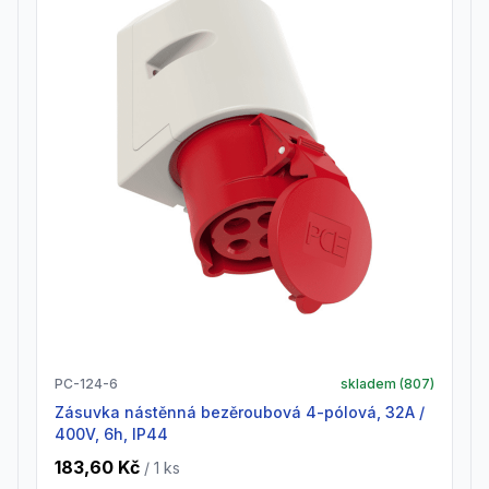
PC-124-6
skladem (
807
)
zásuvka nástěnná bezěroubová 4-pólová, 32A /
400V, 6h, IP44
183,60 Kč
/ 1
ks