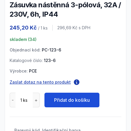
zásuvka nástěnná 3-pólová, 32A /
230V, 6h, IP44
Product information
245,20 Kč
Cena s DPH
296,69 Kč
s DPH
/ 1
ks
skladem (
34
)
Objednací kód:
PC-123-6
Katalogové číslo:
123-6
Výrobce:
PCE
Zaslat dotaz na tento produkt
Přidat do košíku
Barevný kód, Identifikační barva