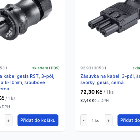
53.1
skladem (
1189
)
92.931.3053.1
skl
zásuvka na kabel, 3-pól, šroubové
ka 6-10mm, šroubové
svorky, gesis, černá
černá
72,30 Kč
/ 1
ks
Kč
/ 1
ks
87,48 Kč
s DPH
s DPH
Přidat do košíku
Přidat d