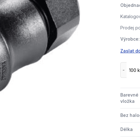
Objednac
Katalogov
Prodej po
Výrobce:
Zaslat d
Barevné 
vložka
Bez hal
Délka