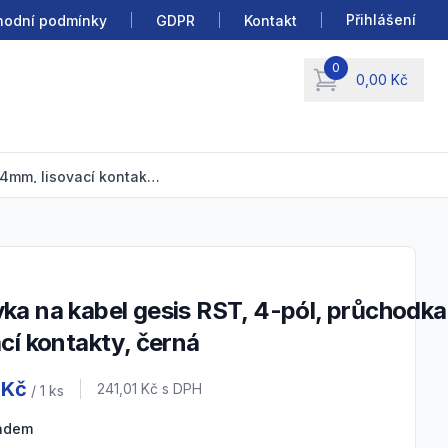
Přihlášení
odní podmínky
GDPR
Kontakt
0
0,00 Kč
items in cart, view b
zásuvka na kabel gesis RST, 4-pól, průchodka 10-14mm, lisovací kontakty, černá
ací kontakty, černá
 information
 Kč
Cena s DPH
241,01 Kč
s DPH
/ 1
ks
ladem