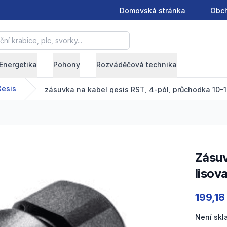
Domovská stránka
Obch
krabice, plc, svorky...
Energetika
Pohony
Rozváděčová technika
esis
zásuvka na kabel gesis RST, 4-pól, průchodka 10-14mm,
lisov
Product
199,18
Není sk