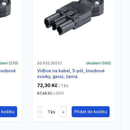
adem (
270
)
92.932.3053.1
skladem (
590
)
vidlice na kabel, 3-pól, šroubové
svorky, gesis, černá
72,30 Kč
/ 1
ks
87,48 Kč
s DPH
o košíku
Přidat do košíku