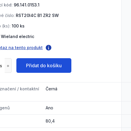
í kód:
96.141.0153.1
é číslo:
RST20I4C B1 ZR2 SW
 (
ks
):
100
ks
Wieland electric
otaz na tento produkt
Přidat do košíku
značení / kontaktní
Černá
ogenů
Ano
80,4