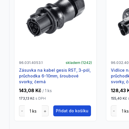
96.031.4053.1
skladem (
1242
)
96.032.40
zásuvka na kabel gesis RST, 3-pól,
vidlice na kabel gesis RST, 3-pól,
průchodka 6-10mm, šroubové
průchod
svorky, černá
svorky, 
143,08 Kč
128,43 
/ 1
ks
173,13 Kč
s DPH
155,40 Kč
Přidat do košíku