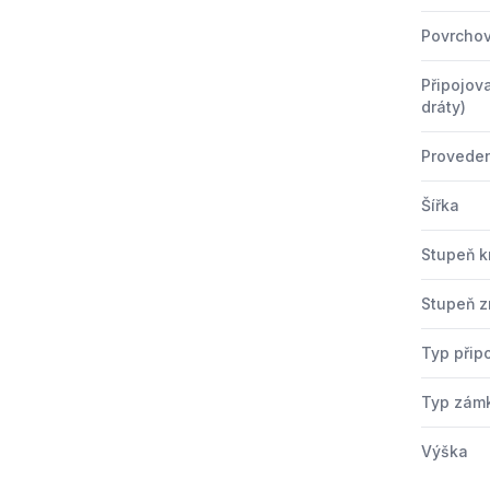
Povrchov
Připojova
dráty)
Provede
Šířka
Stupeň kr
Stupeň z
Typ přip
Typ zám
Výška