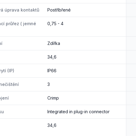
á úprava kontaktů
Postříbřené
cí průřez ( jemné
0,75 - 4
ní
Zdířka
34,6
ytí (IP)
IP66
nečištění
3
ojení
Crimp
ku
Integrated in plug-in connector
34,6