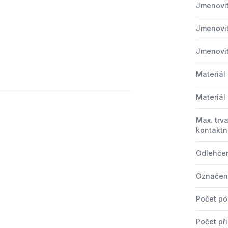
Jmenovit
Jmenovit
Jmenovit
Materiál
Materiál
Max. trv
kontaktní
Odlehčen
Označení
Počet pó
Počet při