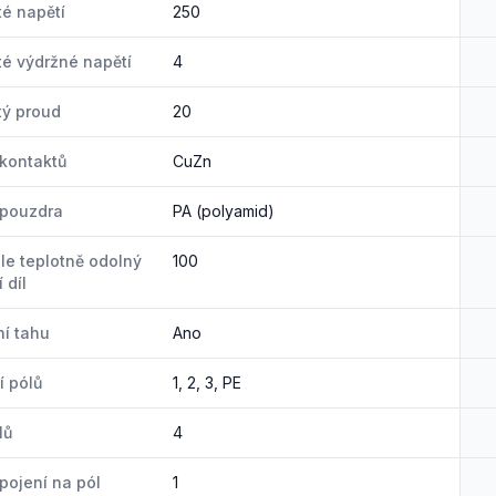
é napětí
250
é výdržné napětí
4
ý proud
20
 kontaktů
CuZn
 pouzdra
PA (polyamid)
ale teplotně odolný
100
 díl
í tahu
Ano
 pólů
1, 2, 3, PE
lů
4
pojení na pól
1