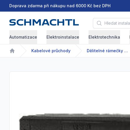
Doprava zdarma při nákupu nad 6000 Kč bez DPH
Hledat instalační 
Automatizace
Elektroinstalace
Elektrotechnika
Kabelové průchody
Dělitelné rámečky pro vedení kabelů s osazenými konektory nebo bez nich
Home