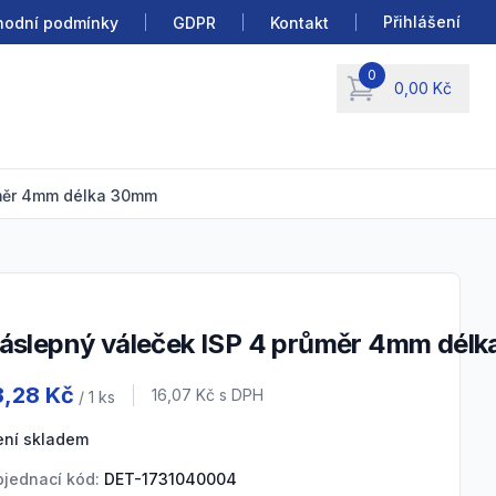
Přihlášení
odní podmínky
GDPR
Kontakt
0
0,00 Kč
items in cart, view b
ůměr 4mm délka 30mm
Záslepný váleček ISP 4 průměr 4mm dél
oduct information
3,28 Kč
Cena s DPH
16,07 Kč
s DPH
/ 1
ks
ení skladem
jednací kód:
DET-1731040004