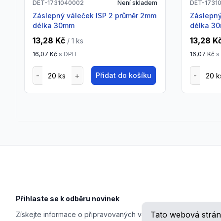
DET-1731040002
Není skladem
DET-1731
Záslepný váleček ISP 2 průměr 2mm
Záslepný váleček ISP 3 průměr 3mm
délka 30mm
délka 3
13,28 Kč
13,28 K
/ 1
ks
16,07 Kč
s DPH
16,07 Kč
s
Přidat do košíku
Footer
Přihlaste se k odběru novinek
Tato webová strán
Získejte informace o připravovaných veletrzích, školeních, n