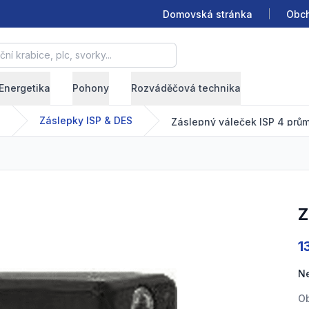
Domovská stránka
Obch
krabice, plc, svorky...
Energetika
Pohony
Rozváděčová technika
Záslepky ISP & DES
Záslepný váleček ISP 4 pr
Pr
1
N
Ob