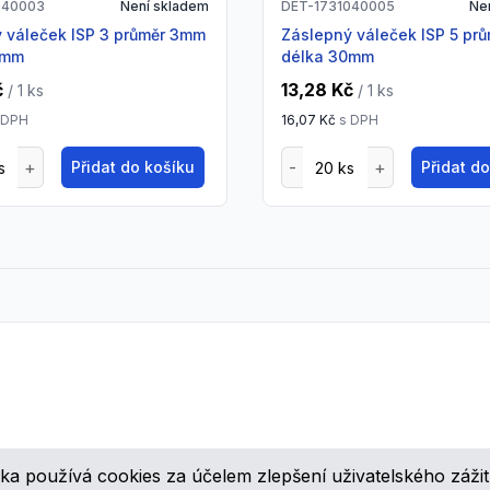
040003
Není skladem
DET-1731040005
Ne
Záslepný váleček ISP 5 průměr 5mm
0mm
délka 30mm
č
13,28 Kč
/ 1
ks
/ 1
ks
 DPH
16,07 Kč
s DPH
Přidat do košíku
Přidat d
ka používá cookies za účelem zlepšení uživatelského zážit
ovinkách, speciálních cenových nabídkách a různých zajímavých akcí