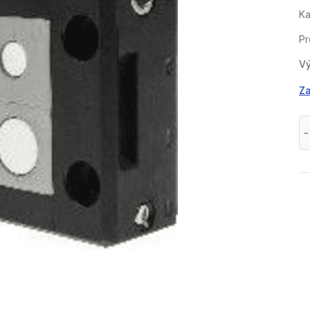
Ka
Pr
Vý
Za