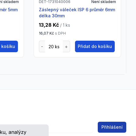
ní skladem
DET-1731040006
Není skladem
Záslepný váleček ISP 6 průměr 6mm
délka 30mm
13,28 Kč
/ 1
ks
16,07 Kč
s DPH
o košíku
Přidat do košíku
Email address
Přihlášení
ku, analýzy
ch.