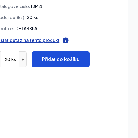
talogové číslo:
ISP 4
odej po (
ks
):
20
ks
robce:
DETASSPA
slat dotaz na tento produkt
Přidat do košíku