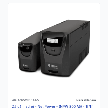
AR-ANPW800AA5
Není skladem
Záložní zdroj - Net Power - (NPW 800 A5) - 1f/1f;