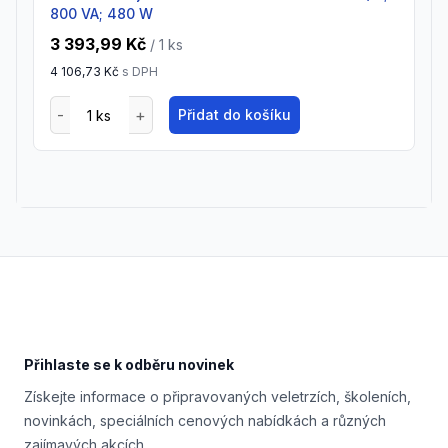
800 VA; 480 W
3 393,99 Kč
/ 1
ks
4 106,73 Kč
s DPH
Přidat do košíku
Footer
Přihlaste se k odběru novinek
Získejte informace o připravovaných veletrzích, školeních,
novinkách, speciálních cenových nabídkách a různých
zajímavých akcích.