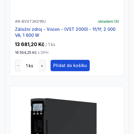
AR-BVST2K01RU
skladem (
5
)
Záložní zdroj - Vision - (VST 2000) - 1f/1f; 2 000
VA; 1 600 W
13 681,20 Kč
/ 1
ks
16 554,25 Kč
s DPH
Přidat do košíku