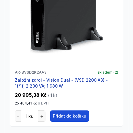
AR-BVSD2K2AA3
skladem (
2
)
Záložní zdroj - Vision Dual - (VSD 2200 A3) -
1f/1f; 2 200 VA; 1 980 W
20 995,38 Kč
/ 1
ks
25 404,41 Kč
s DPH
Přidat do košíku