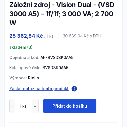
Záložní zdroj - Vision Dual - (VSD
3000 A5) - 1f/1f; 3 000 VA; 2 700
W
Product information
25 362,84 Kč
Cena s DPH
30 689,04 Kč
s DPH
/ 1
ks
skladem (
3
)
Objednací kód:
AR-BVSD3K0AA5
Katalogové číslo:
BVSD3K0AA5
Výrobce:
Riello
Zaslat dotaz na tento produkt
Přidat do košíku