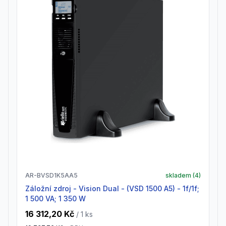
AR-BVSD1K5AA5
skladem (
4
)
Záložní zdroj - Vision Dual - (VSD 1500 A5) - 1f/1f;
1 500 VA; 1 350 W
16 312,20 Kč
/ 1
ks