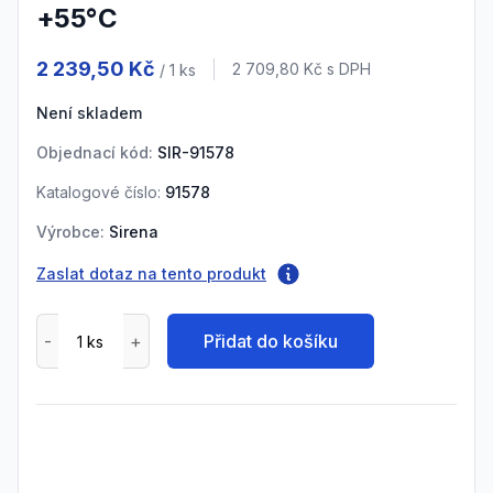
+55°C
Product information
2 239,50 Kč
Cena s DPH
2 709,80 Kč
s DPH
/ 1
ks
Není skladem
Objednací kód:
SIR-91578
Katalogové číslo:
91578
Výrobce:
Sirena
Zaslat dotaz na tento produkt
Přidat do košíku