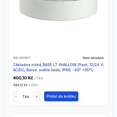
SIR-90367
Není skladem
Základna nízká_BASE LT SHALLOW_Plast; 12/24 V;
AC/DC; Barva: světle šedá; IP66; -40° +55°C
400,10 Kč
/ 1
ks
484,12 Kč
s DPH
Přidat do košíku