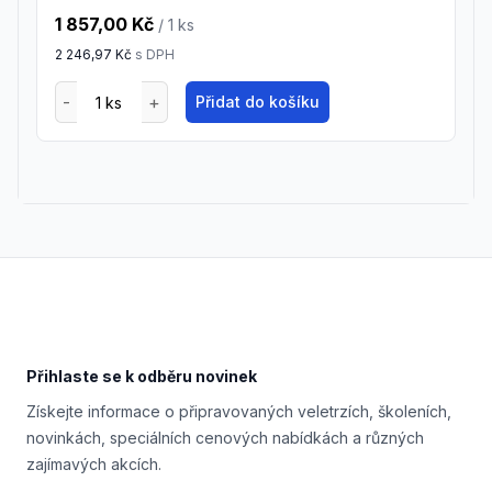
1 857,00 Kč
/ 1
ks
2 246,97 Kč
s DPH
Přidat do košíku
Footer
Přihlaste se k odběru novinek
Získejte informace o připravovaných veletrzích, školeních,
novinkách, speciálních cenových nabídkách a různých
zajímavých akcích.