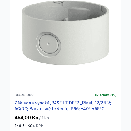
SIR-90368
skladem (
15
)
Základna vysoká_BASE LT DEEP _Plast; 12/24 V;
AC/DC; Barva: světle šedá; IP66; -40° +55°C
454,00 Kč
/ 1
ks
549,34 Kč
s DPH