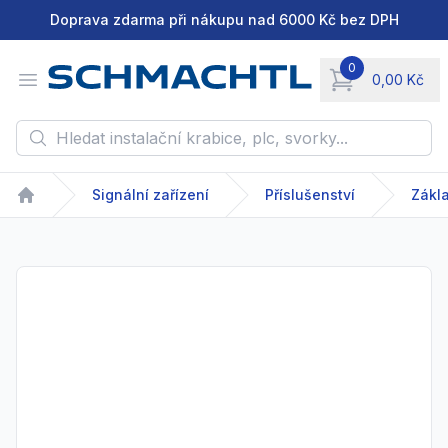
Doprava zdarma při nákupu nad 6000 Kč bez DPH
0
Open menu
0,00 Kč
items in cart, vie
Hledat instalační krabice, plc, svorky...
Signální zařízení
Příslušenství
Zákl
Home