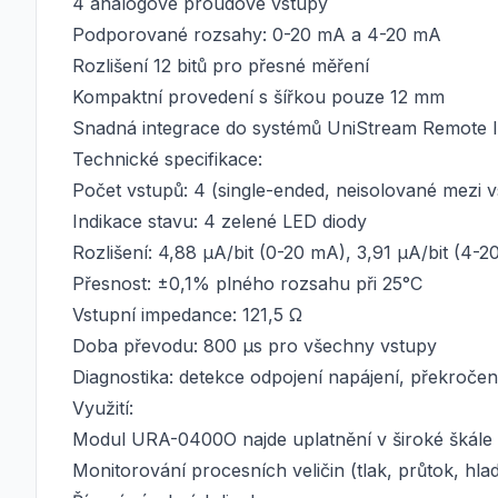
4 analogové proudové vstupy
Podporované rozsahy: 0-20 mA a 4-20 mA
Rozlišení 12 bitů pro přesné měření
Kompaktní provedení s šířkou pouze 12 mm
Snadná integrace do systémů UniStream Remote 
Technické specifikace:
Počet vstupů: 4 (single-ended, neisolované mezi 
Indikace stavu: 4 zelené LED diody
Rozlišení: 4,88 μA/bit (0-20 mA), 3,91 μA/bit (4-
Přesnost: ±0,1% plného rozsahu při 25°C
Vstupní impedance: 121,5 Ω
Doba převodu: 800 μs pro všechny vstupy
Diagnostika: detekce odpojení napájení, překroče
Využití:
Modul URA-0400O najde uplatnění v široké škále p
Monitorování procesních veličin (tlak, průtok, hlad