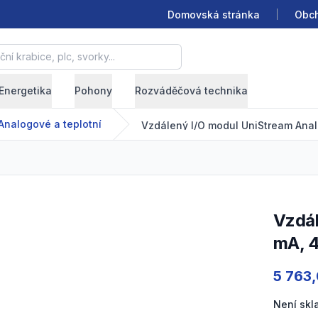
Domovská stránka
Obch
krabice, plc, svorky...
Energetika
Pohony
Rozváděčová technika
Analogové a teplotní
Vzdálený I/O modul UniStream Analogový _ 4 AI (0-20
mA, 4
Product
5 763
Není sk