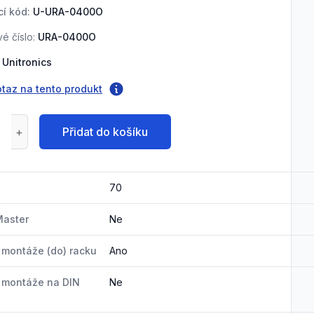
í kód:
U-URA-0400O
é číslo:
URA-0400O
Unitronics
otaz na tento produkt
Přidat do košíku
70
Master
Ne
montáže (do) racku
Ano
 montáže na DIN
Ne