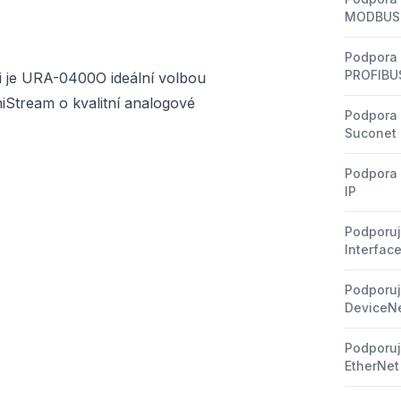
MODBUS
Podpora 
PROFIBU
aci je URA-0400O ideální volbou
iStream o kvalitní analogové
Podpora 
Suconet
Podpora 
IP
Podporuj
Interfac
Podporuj
DeviceNe
Podporuj
EtherNet 