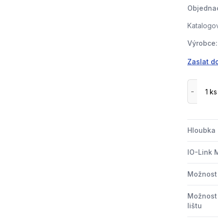
Objednac
Katalogov
Výrobce:
Zaslat d
Hloubka
IO-Link 
Možnost 
Možnost
lištu