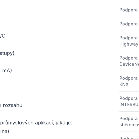
Podpora 
Podpora 
I/O
Podpora 
Highway
vstupy)
Podpora 
DeviceN
20 mA)
Podpora 
KNX
Podpora 
INTERBU
ní rozsahu
Podpora 
růmyslových aplikací, jako je:
sběrnico
ina)
Podpora 