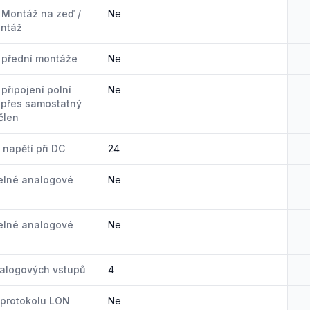
Montáž na zeď /
Ne
ontáž
 přední montáže
Ne
připojení polní
Ne
 přes samostatný
člen
 napětí při DC
24
elné analogové
Ne
elné analogové
Ne
alogových vstupů
4
protokolu LON
Ne