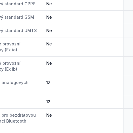
vý standard GPRS
Ne
vý standard GSM
Ne
vý standard UMTS
Ne
é provozní
Ne
y (Ex ia)
é provozní
Ne
y (Ex ib)
í analogových
12
12
 pro bezdrátovou
Ne
ci Bluetooth