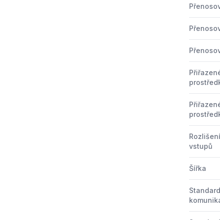
Přenoso
Přenoso
Přenoso
Přiřazen
prostředk
Přiřazen
prostředk
Rozlišen
vstupů
Šířka
Standard
komunika