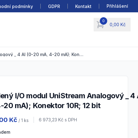
Přihlášení
odní podmínky
GDPR
Kontakt
0
0,00 Kč
items in cart, view b
Vzdálený I/O modul UniStream Analogový _ 4 AI (0-20 mA, 4-20 mA); Konektor 10R; 12 bit
-20 mA); Konektor 10R; 12 bit
 information
,00 Kč
Cena s DPH
6 973,23 Kč
s DPH
/ 1
ks
ladem