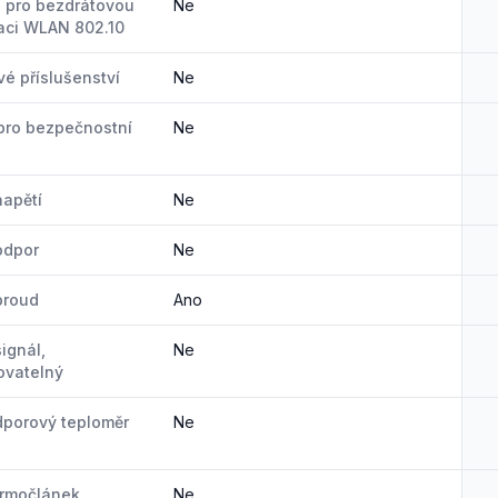
 pro bezdrátovou
Ne
aci WLAN 802.10
é příslušenství
Ne
pro bezpečnostní
Ne
napětí
Ne
odpor
Ne
proud
Ano
ignál,
Ne
ovatelný
dporový teploměr
Ne
ermočlánek
Ne