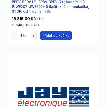
BPDV-BPDV (2); BPDV-BPDV (2) ; Sada štítků
(UWE207, UWE202); 8 tlačítek (2 r.), houkačka,
STOP; ochr. guma; IP65
16 815,00 Kč
/ 1
ks
20 346,15 Kč
s DPH
Přidat do košíku