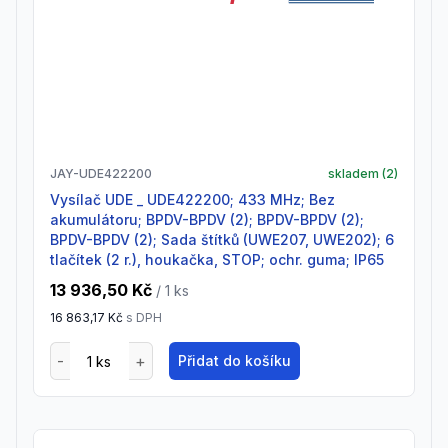
JAY-UDE422200
skladem (
2
)
Vysílač UDE _ UDE422200; 433 MHz; Bez
akumulátoru; BPDV-BPDV (2); BPDV-BPDV (2);
BPDV-BPDV (2); Sada štítků (UWE207, UWE202); 6
tlačítek (2 r.), houkačka, STOP; ochr. guma; IP65
13 936,50 Kč
/ 1
ks
16 863,17 Kč
s DPH
Přidat do košíku