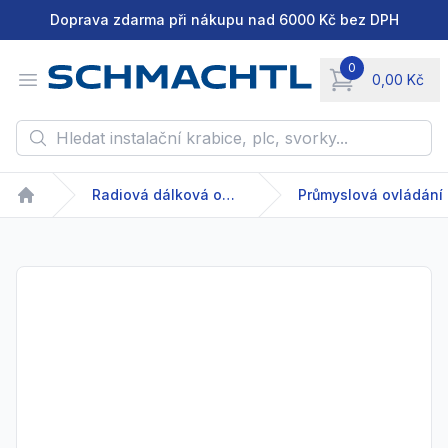
Doprava zdarma při nákupu nad 6000 Kč bez DPH
0
Open menu
0,00 Kč
items in cart, vie
Hledat instalační krabice, plc, svorky...
Radiová dálková ovládání
Průmyslová ovládání
Home