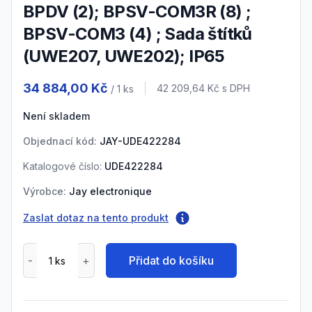
BPDV (2); BPSV-COM3R (8) ;
BPSV-COM3 (4) ; Sada štítků
(UWE207, UWE202); IP65
Product information
34 884,00 Kč
Cena s DPH
42 209,64 Kč
s DPH
/ 1
ks
Není skladem
Objednací kód:
JAY-UDE422284
Katalogové číslo:
UDE422284
Výrobce:
Jay electronique
Zaslat dotaz na tento produkt
Přidat do košíku