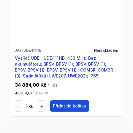
JAY-UDE41111B
Není skladem
Vysílač UDE _ UDE41111B; 433 MHz; Bez
akumulátoru; BPSV-BPSV (1); BPSV-BPSV (1);
BPSV-BPSV (1); BPSV-BPSV (1) ; COM3R-COM3R
(B); Sada štítků (UWE207, UWE202); IP65
34 884,00 Kč
/ 1
ks
42 209,64 Kč
s DPH
Přidat do košíku