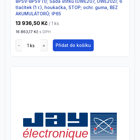
BPSV-BPSV (1); Sada štítků (UWE207, UWE202); 6
tlačítek (1 r.), houkačka, STOP; ochr. guma, BEZ
AKUMULÁTORŮ; IP65
13 936,50 Kč
/ 1
ks
16 863,17 Kč
s DPH
Přidat do košíku