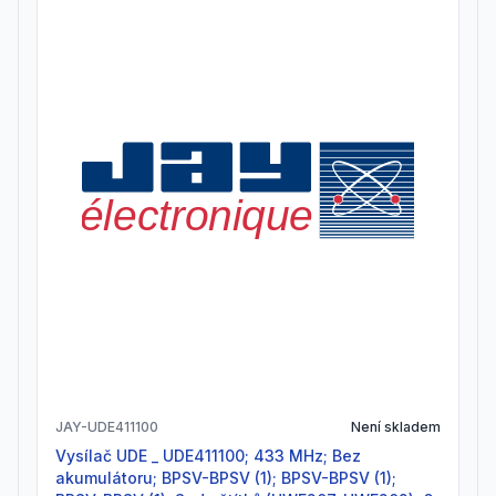
JAY-UDE411100
Není skladem
Vysílač UDE _ UDE411100; 433 MHz; Bez
akumulátoru; BPSV-BPSV (1); BPSV-BPSV (1);