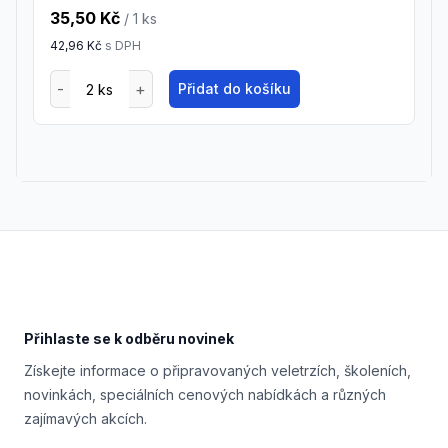
35,50 Kč
/ 1
ks
42,96 Kč
s DPH
Přidat do košíku
Footer
Přihlaste se k odběru novinek
Získejte informace o připravovaných veletrzích, školeních,
novinkách, speciálních cenových nabídkách a různých
zajímavých akcích.