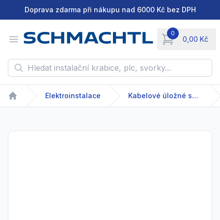
Doprava zdarma při nákupu nad 6000 Kč bez DPH
0
Open menu
0,00 Kč
items in cart, vie
Hledat instalační krabice, plc, svorky...
Elektroinstalace
Kabelové úložné systémy
Home