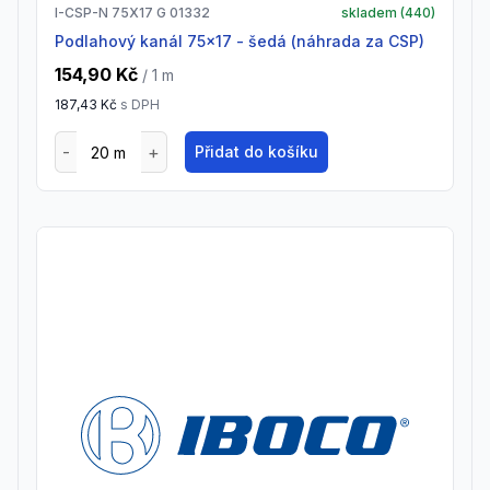
I-CSP-N 75X17 G 01332
skladem (
440
)
Podlahový kanál 75x17 - šedá (náhrada za CSP)
154,90 Kč
/ 1
m
187,43 Kč
s DPH
Přidat do košíku