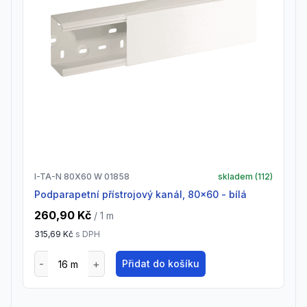
I-TA-N 80X60 W 01858
skladem (
112
)
Podparapetní přístrojový kanál, 80x60 - bílá
260,90 Kč
/ 1
m
315,69 Kč
s DPH
Přidat do košíku