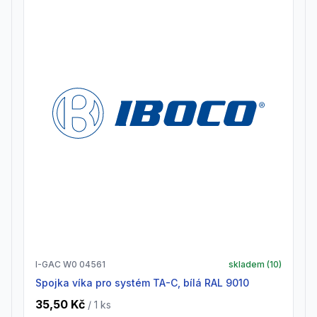
I-GAC W0 04561
skladem (
10
)
Spojka víka pro systém TA-C, bílá RAL 9010
35,50 Kč
/ 1
ks