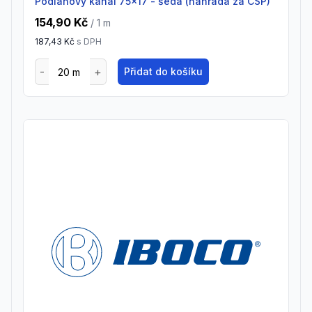
Podlahový kanál 75x17 - šedá (náhrada za CSP)
154,90 Kč
/ 1
m
187,43 Kč
s DPH
Přidat do košíku