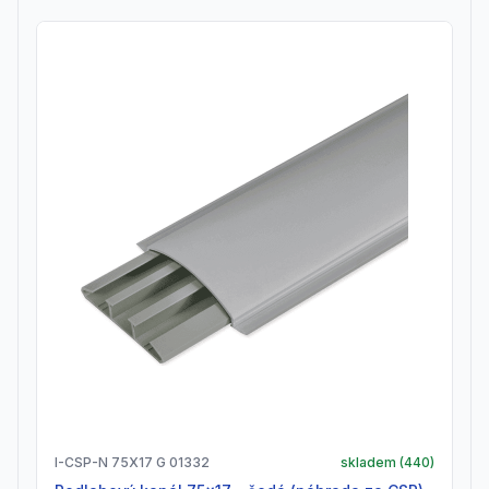
I-CSP-N 75X17 G 01332
skladem (
440
)