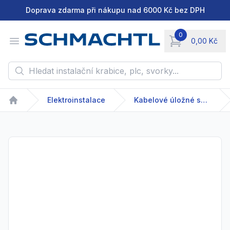
Doprava zdarma při nákupu nad 6000 Kč bez DPH
0
Open menu
0,00 Kč
items in cart, vie
Hledat instalační krabice, plc, svorky...
Elektroinstalace
Kabelové úložné systémy
Home