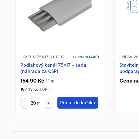
I-CSP-N 75X17 G 01332
skladem (
440
)
I-NEAV 2
Podlahový kanál 75x17 - šedá
Stavitelný vnější roh pro
(náhrada za CSP)
podparap
154,90 Kč
Cena na
/ 1
m
187,43 Kč
s DPH
Přidat do košíku