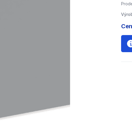
Prode
Výro
Cen