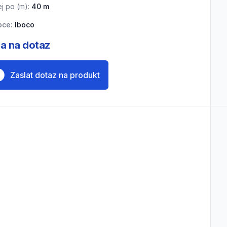
j po (
m
):
40
m
bce:
Iboco
a na dotaz
Zaslat dotaz na produkt