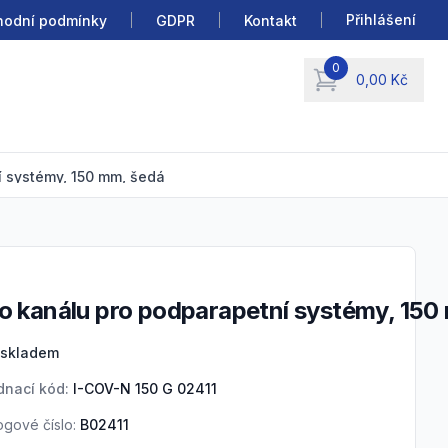
Přihlášení
odní podmínky
GDPR
Kontakt
0
0,00 Kč
items in cart, view b
í systémy, 150 mm, šedá
íko kanálu pro podparapetní systémy, 150
uct information
 skladem
dnací kód:
I-COV-N 150 G 02411
ogové číslo:
B02411