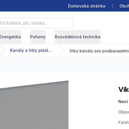
Domovská stránka
Obch
krabice, plc, svorky...
Energetika
Pohony
Rozváděčová technika
Kanály a lišty plastové
Víko kanálu pro podparapetn
V
Prod
Není
Obje
Katal