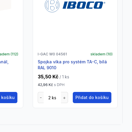
ladem (
112
)
I-GAC W0 04561
skladem (
10
)
Spojka víka pro systém TA-C, bílá
RAL 9010
35,50 Kč
/ 1
ks
42,96 Kč
s DPH
o košíku
Přidat do košíku