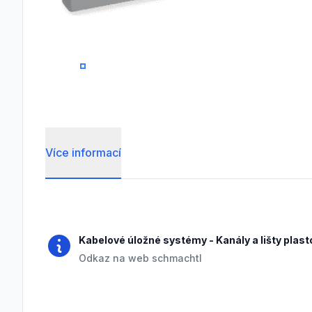
0
Více informací
Frequently Asked Questions
Kabelové úložné systémy
-
Kanály a lišty plas
Odkaz na web schmachtl