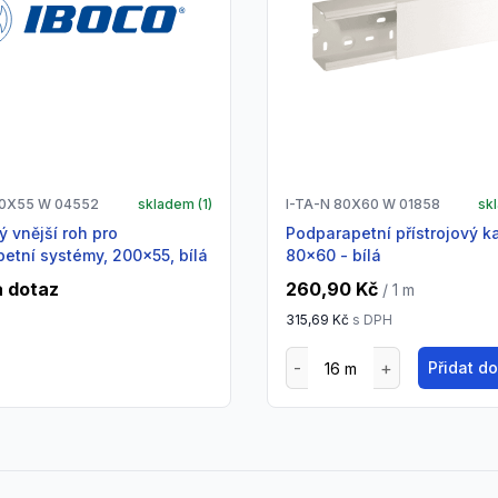
00X55 W 04552
skladem (
1
)
I-TA-N 80X60 W 01858
sk
Podparapetní přístrojový kanál,
etní systémy, 200x55, bílá
80x60 - bílá
 dotaz
260,90 Kč
/ 1
m
315,69 Kč
s DPH
Přidat d