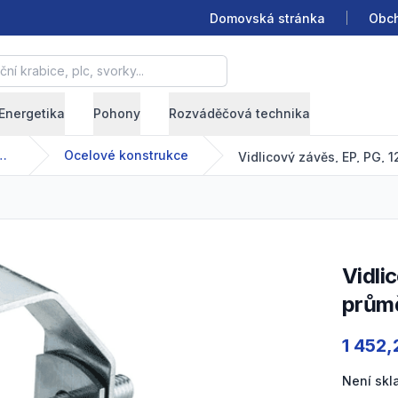
Domovská stránka
Obch
krabice, plc, svorky...
Energetika
Pohony
Rozváděčová technika
nízkonapětové systémy
Ocelové konstrukce
Vidlicový závěs, EP, PG, 12' trubka, 300 DN, vnitřní
prům
Product
1 452,
Není sk