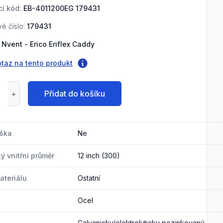
í kód:
EB-4011200EG 179431
é číslo:
179431
Nvent - Erico Eriflex Caddy
otaz na tento produkt
Přidat do košíku
ška
Ne
ý vnitřní průměr
12 inch (300)
ateriálu
Ostatní
Ocel
Galvanicky/elektrolyticky pozinkovaný