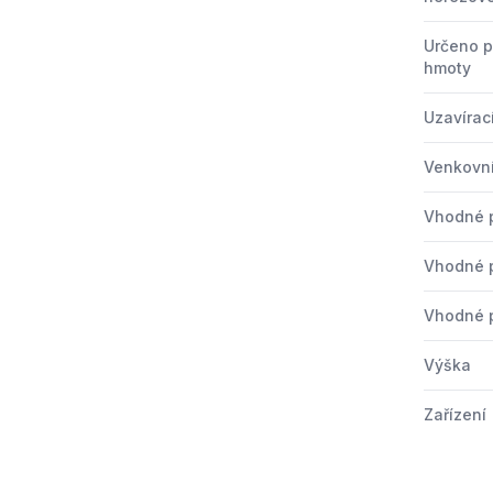
Určeno p
hmoty
Uzavírací
Venkovní
Vhodné p
Vhodné p
Vhodné p
Výška
Zařízení