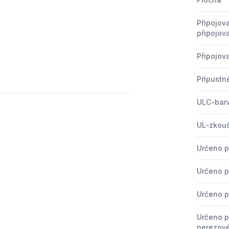
Připojov
připojov
Připojova
Přípustn
ULC-bar
UL-zkou
Určeno p
Určeno p
Určeno pr
Určeno p
nerezové