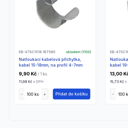
EB-47SC1518 187580
skladem (
1100
)
EB-47SC1
Natloukací kabelová příchytka,
natloukací kabelová příchytka,
kabel 15-18mm, na profil 4-7mm
kabel 19
9,90 Kč
13,00 K
/ 1
ks
11,98 Kč
s DPH
15,73 Kč
s
Přidat do košíku