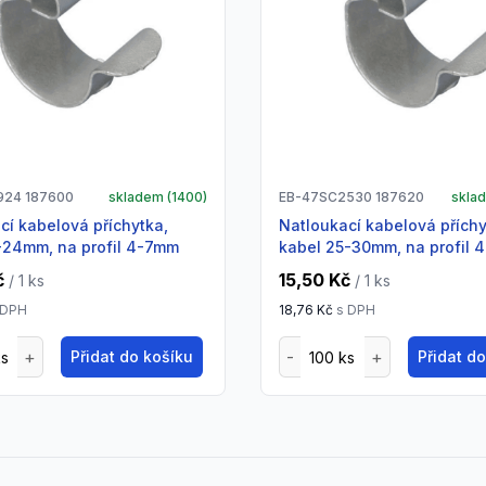
924 187600
skladem (
1400
)
EB-47SC2530 187620
skla
natloukací kabelová příchytka,
-24mm, na profil 4-7mm
kabel 25-30mm, na profil 
č
15,50 Kč
/ 1
ks
/ 1
ks
 DPH
18,76 Kč
s DPH
Přidat do košíku
Přidat d