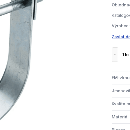
Objednac
Katalogov
Výrobce:
Zaslat d
FM-zkou
Jmenovit
Kvalita m
Materiál
Plocha