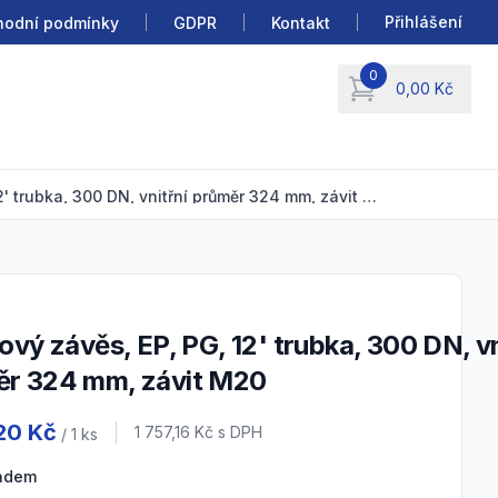
Přihlášení
odní podmínky
GDPR
Kontakt
0
0,00 Kč
items in cart, view b
Vidlicový závěs, EP, PG, 12' trubka, 300 DN, vnitřní průměr 324 mm, závit M20
ěr 324 mm, závit M20
 information
20 Kč
Cena s DPH
1 757,16 Kč
s DPH
/ 1
ks
ladem