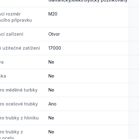
ací rozměr
M20
acího přípravku
cí zařízení
Otvor
é užitečné zatížení
17000
va
Ne
ška
Ne
ro měděné turbky
Ne
ro ocelové trubky
Ano
o trubky z hliníku
Ne
ro trubky z
Ne
 ocely