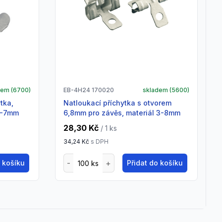
dem (
6700
)
EB-4H24 170020
skladem (
5600
)
natloukací příchytka s otvorem
4-7mm
6,8mm pro závěs, materiál 3-8mm
28,30 Kč
/ 1
ks
34,24 Kč
s DPH
o košíku
Přidat do košíku