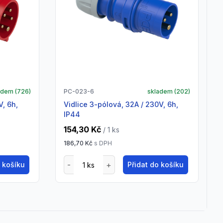
adem (
726
)
PC-023-6
skladem (
202
)
vidlice 3-pólová, 32A / 230V, 6h,
IP44
154,30 Kč
/ 1
ks
186,70 Kč
s DPH
o košíku
Přidat do košíku