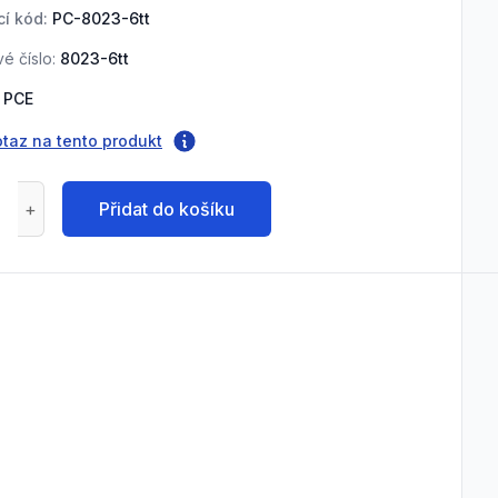
í kód:
PC-8023-6tt
é číslo:
8023-6tt
PCE
otaz na tento produkt
Přidat do košíku