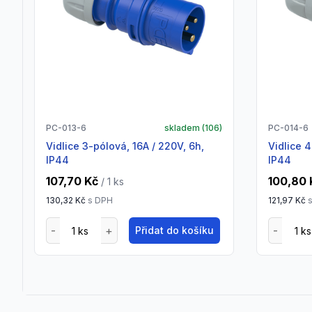
PC-013-6
skladem (
106
)
PC-014-6
vidlice 3-pólová, 16A / 220V, 6h,
vidlice 4-pólová, 16A / 400V, 6h,
IP44
IP44
107,70 Kč
100,80 
/ 1
ks
130,32 Kč
s DPH
121,97 Kč
s
Přidat do košíku