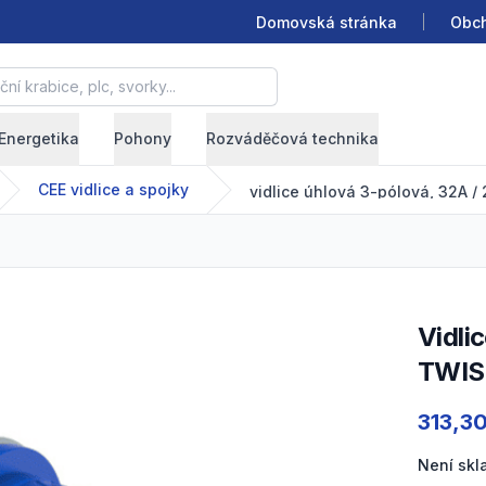
Domovská stránka
Obch
krabice, plc, svorky...
Energetika
Pohony
Rozváděčová technika
CEE vidlice a spojky
vidlice úhlová 3-pólová, 32A 
vidlice úhlová 3-pólová, 32A / 230V, 6h, IP44, TURBO
TWIS
Product
313,3
Není sk