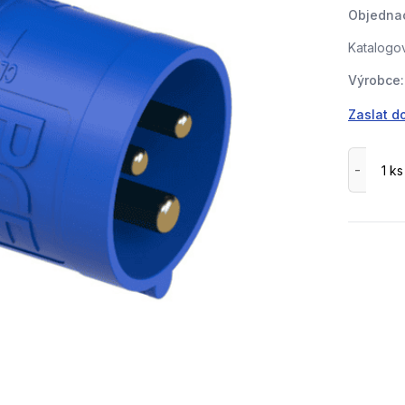
Objednac
Katalogov
Výrobce:
Zaslat d