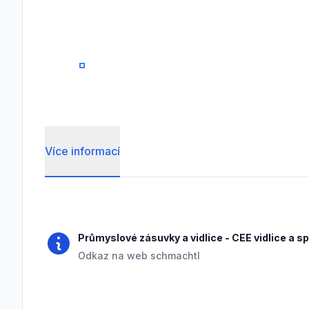
0
Více informací
Frequently Asked Questions
Průmyslové zásuvky a vidlice
-
CEE vidlice a s
Odkaz na web schmachtl