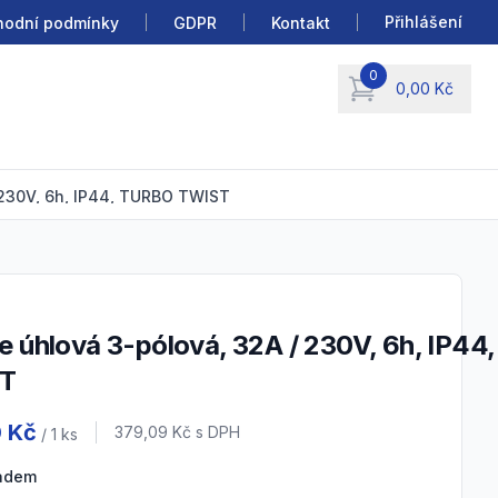
Přihlášení
odní podmínky
GDPR
Kontakt
0
0,00 Kč
items in cart, view b
/ 230V, 6h, IP44, TURBO TWIST
T
 information
0 Kč
Cena s DPH
379,09 Kč
s DPH
/ 1
ks
ladem