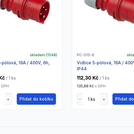
skladem (
1548
)
PC-015-6
skl
vidlice 5-pólová, 16A / 400V, 6h,
IP44
Kč
112,30 Kč
/ 1
ks
/ 1
ks
 DPH
135,88 Kč
s DPH
Přidat do košíku
Přidat d