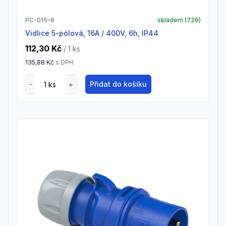
PC-015-6
skladem (
726
)
vidlice 5-pólová, 16A / 400V, 6h, IP44
112,30 Kč
/ 1
ks
135,88 Kč
s DPH
Přidat do košíku