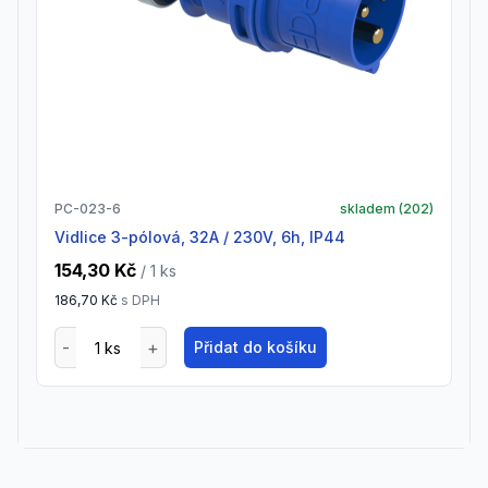
PC-023-6
skladem (
202
)
vidlice 3-pólová, 32A / 230V, 6h, IP44
154,30 Kč
/ 1
ks
186,70 Kč
s DPH
Přidat do košíku