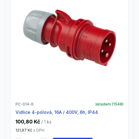
PC-014-6
skladem (
1548
)
vidlice 4-pólová, 16A / 400V, 6h, IP44
100,80 Kč
/ 1
ks
121,97 Kč
s DPH