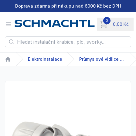
Doprava zdarma při nákupu nad 6000 Kč bez DPH
0
Open menu
0,00 Kč
items in cart, vie
Hledat instalační krabice, plc, svorky...
Elektroinstalace
Průmyslové vidlice a zásuvky
Home