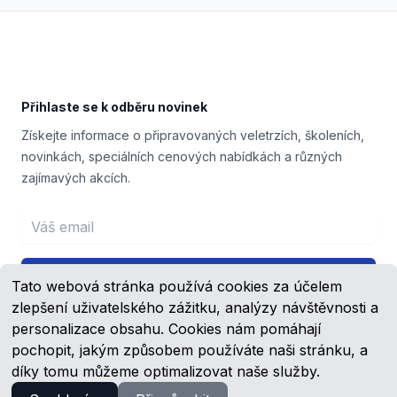
Footer
Přihlaste se k odběru novinek
Získejte informace o připravovaných veletrzích, školeních,
novinkách, speciálních cenových nabídkách a různých
zajímavých akcích.
Email address
Přihlášení
Tato webová stránka používá cookies za účelem
zlepšení uživatelského zážitku, analýzy návštěvnosti a
personalizace obsahu. Cookies nám pomáhají
pochopit, jakým způsobem používáte naši stránku, a
Facebook
YouTube
díky tomu můžeme optimalizovat naše služby.