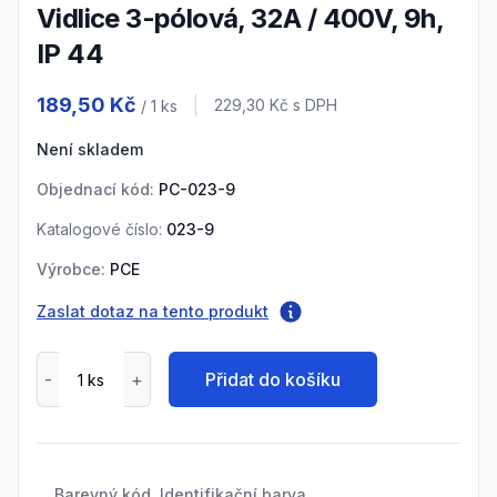
vidlice 3-pólová, 32A / 400V, 9h,
IP 44
Product information
189,50 Kč
Cena s DPH
229,30 Kč
s DPH
/ 1
ks
Není skladem
Objednací kód:
PC-023-9
Katalogové číslo:
023-9
Výrobce:
PCE
Zaslat dotaz na tento produkt
Přidat do košíku
Barevný kód, Identifikační barva