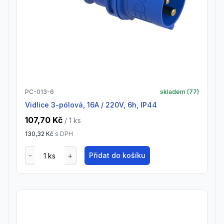
PC-013-6
skladem (
77
)
vidlice 3-pólová, 16A / 220V, 6h, IP44
107,70 Kč
/ 1
ks
130,32 Kč
s DPH
Přidat do košíku