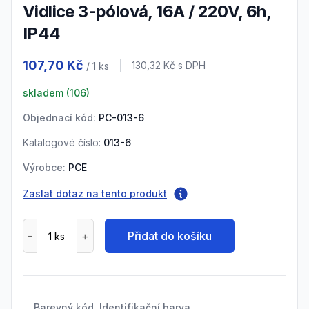
vidlice 3-pólová, 16A / 220V, 6h,
IP44
Product information
107,70 Kč
Cena s DPH
130,32 Kč
s DPH
/ 1
ks
skladem (
106
)
Objednací kód:
PC-013-6
Katalogové číslo:
013-6
Výrobce:
PCE
Zaslat dotaz na tento produkt
Přidat do košíku
Barevný kód, Identifikační barva