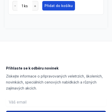
Přidat do košíku
Footer
Přihlaste se k odběru novinek
Získejte informace o připravovaných veletrzích, školeních,
novinkách, speciálních cenových nabídkách a různých
zajímavých akcích.
Email address