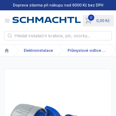
Doprava zdarma při nákupu nad 6000 Kč bez DPH
0
Open menu
0,00 Kč
items in cart, vie
Hledat instalační krabice, plc, svorky...
Elektroinstalace
Průmyslové vidlice a zásuvky
Home