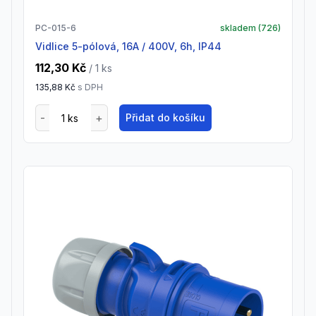
PC-015-6
skladem (
726
)
vidlice 5-pólová, 16A / 400V, 6h, IP44
112,30 Kč
/ 1
ks
135,88 Kč
s DPH
Přidat do košíku