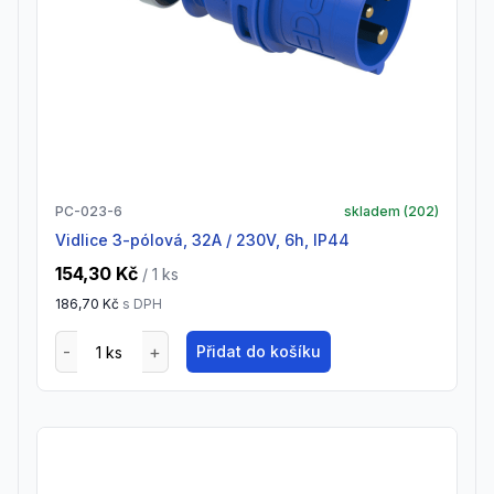
PC-023-6
skladem (
202
)
vidlice 3-pólová, 32A / 230V, 6h, IP44
154,30 Kč
/ 1
ks
186,70 Kč
s DPH
Přidat do košíku