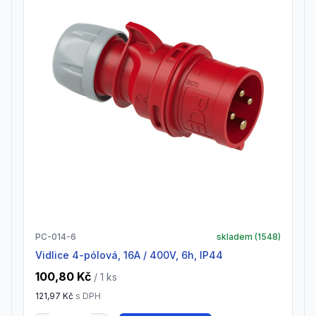
PC-014-6
skladem (
1548
)
vidlice 4-pólová, 16A / 400V, 6h, IP44
100,80 Kč
/ 1
ks
121,97 Kč
s DPH