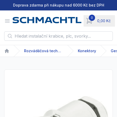
Doprava zdarma při nákupu nad 6000 Kč bez DPH
0
Open menu
0,00 Kč
items in cart, vie
Hledat instalační krabice, plc, svorky...
Rozváděčová technika
Konektory
Ges
Home