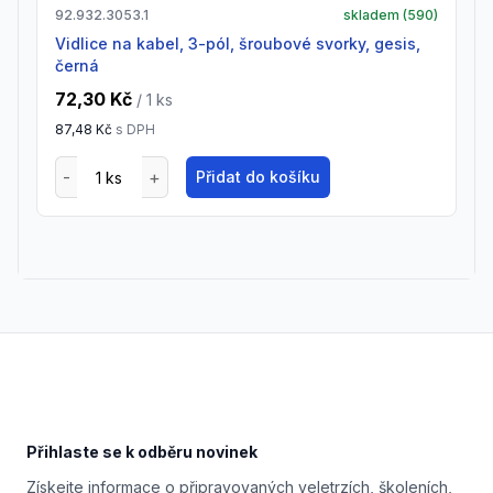
92.932.3053.1
skladem (
590
)
vidlice na kabel, 3-pól, šroubové svorky, gesis,
černá
72,30 Kč
/ 1
ks
87,48 Kč
s DPH
Přidat do košíku
Footer
Přihlaste se k odběru novinek
Získejte informace o připravovaných veletrzích, školeních,