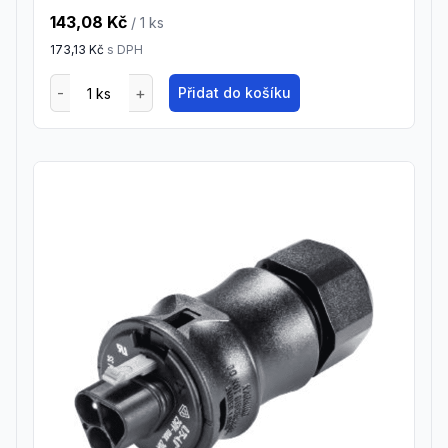
143,08 Kč
/ 1
ks
173,13 Kč
s DPH
Přidat do košíku