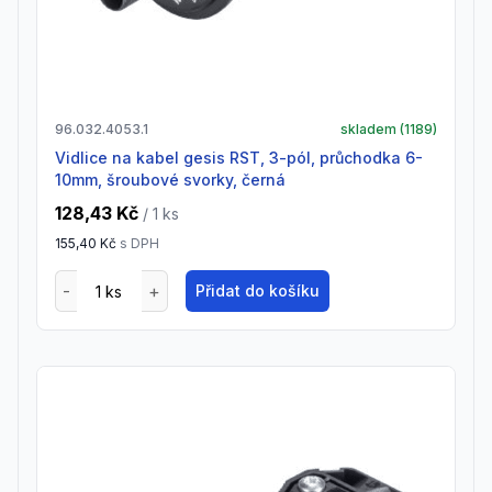
96.032.4053.1
skladem (
1189
)
vidlice na kabel gesis RST, 3-pól, průchodka 6-
10mm, šroubové svorky, černá
128,43 Kč
/ 1
ks
155,40 Kč
s DPH
Přidat do košíku