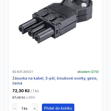
92.931.3053.1
skladem (
270
)
zásuvka na kabel, 3-pól, šroubové svorky, gesis,
černá
72,30 Kč
/ 1
ks
87,48 Kč
s DPH
Přidat do košíku