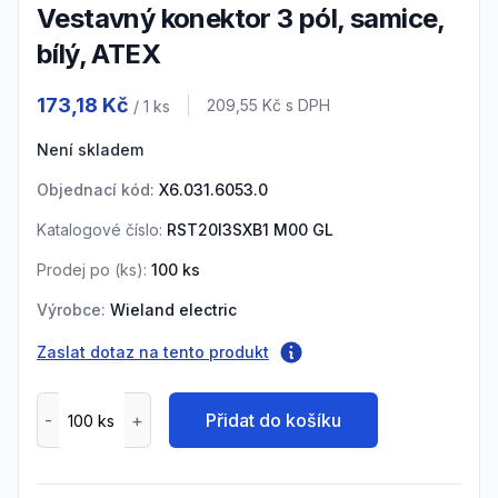
vestavný konektor 3 pól, samice,
bílý, ATEX
Product information
173,18 Kč
Cena s DPH
209,55 Kč
s DPH
/ 1
ks
Není skladem
Objednací kód:
X6.031.6053.0
Katalogové číslo:
RST20I3SXB1 M00 GL
Prodej po (
ks
):
100
ks
Výrobce:
Wieland electric
Zaslat dotaz na tento produkt
Přidat do košíku