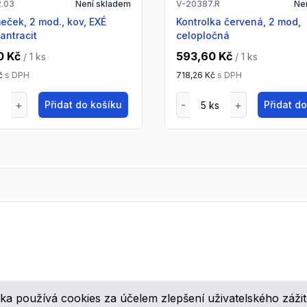
2.03
Není skladem
V-20387.R
Ne
kontrolka červená, 2 mod,
antracit
celopločná
0 Kč
593,60 Kč
/ 1
ks
/ 1
ks
č
s DPH
718,26 Kč
s DPH
Přidat do košíku
Přidat d
ka používá cookies za účelem zlepšení uživatelského zážit
ovinkách, speciálních cenových nabídkách a různých zajímavých akcí