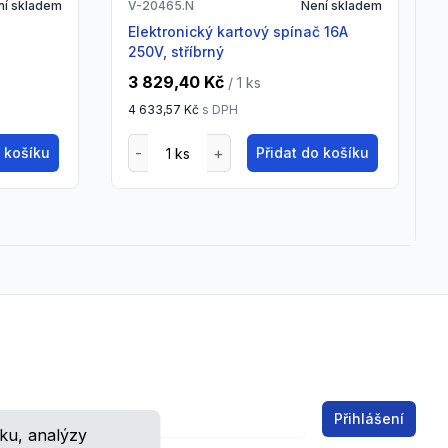
ní skladem
V-20465.N
Není skladem
elektronický kartový spínač 16A
250V, stříbrný
3 829,40 Kč
/ 1
ks
4 633,57 Kč
s DPH
o košíku
Přidat do košíku
Email address
Přihlášení
ku, analýzy
ch.