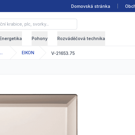
Domovská stránka
Obch
krabice, plc, svorky...
Energetika
Pohony
Rozváděčová technika
elektroinstalační přístroje
EIKON
V-21653.75