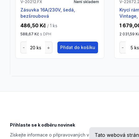
V-20212.FX
Není skladem
V-22672.
zásuvka 16A/230V, šedá,
krycí rámeček, 2 mod., kov, EXÉ
bezšroubová
Vintage, 
486,50 Kč
1 679,0
/ 1
ks
588,67 Kč
s DPH
2 031,59 K
Přidat do košíku
Footer
Přihlaste se k odběru novinek
Tato webová strán
Získejte informace o připravovaných veletrzích, školeních, n