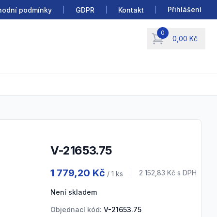
Přihlášení
odní podmínky
GDPR
Kontakt
0
0,00 Kč
items in cart, view b
V-21653.75
Product information
1 779,20 Kč
Cena s DPH
2 152,83 Kč
s DPH
/ 1
ks
Není skladem
Objednací kód:
V-21653.75