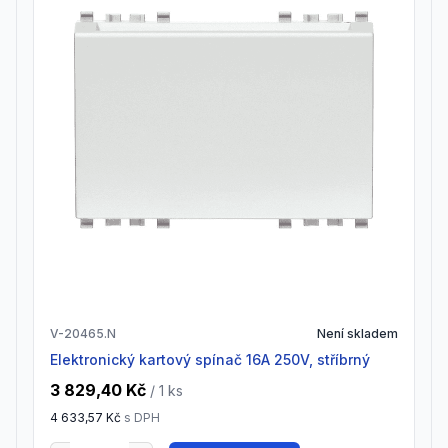
V-20465.N
Není skladem
elektronický kartový spínač 16A 250V, stříbrný
3 829,40 Kč
/ 1
ks
4 633,57 Kč
s DPH