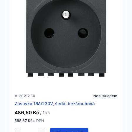
V-20212.FX
Není skladem
zásuvka 16A/230V, šedá, bezšroubová
486,50 Kč
/ 1
ks
588,67 Kč
s DPH