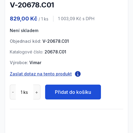
V-20678.C01
Product information
829,00 Kč
Cena s DPH
1 003,09 Kč
s DPH
/ 1
ks
Není skladem
Objednací kód:
V-20678.C01
Katalogové číslo:
20678.C01
Výrobce:
Vimar
Zaslat dotaz na tento produkt
Přidat do košíku