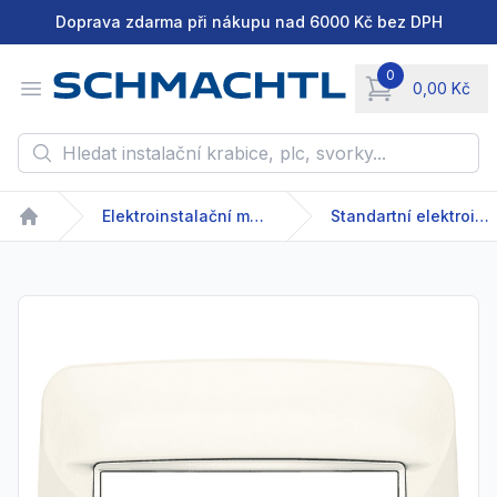
Doprava zdarma při nákupu nad 6000 Kč bez DPH
0
Open menu
0,00 Kč
items in cart, vie
Hledat instalační krabice, plc, svorky...
Elektroinstalační materiál
Standartní elektroinstalační přístroje
Home