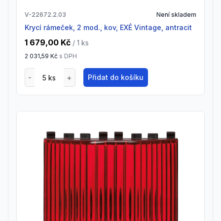
V-22672.2.03
Není skladem
krycí rámeček, 2 mod., kov, EXÉ Vintage, antracit
1 679,00 Kč
/ 1
ks
2 031,59 Kč
s DPH
Přidat do košíku