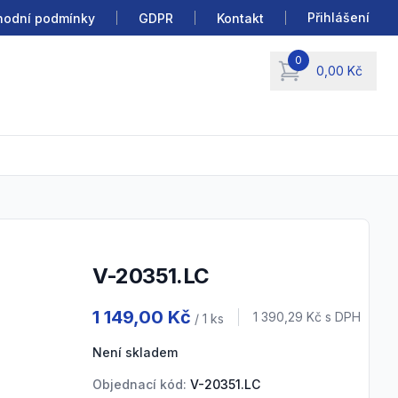
Přihlášení
odní podmínky
GDPR
Kontakt
0
0,00 Kč
items in cart, view b
V-20351.LC
Product information
1 149,00 Kč
Cena s DPH
1 390,29 Kč
s DPH
/ 1
ks
Není skladem
Objednací kód:
V-20351.LC