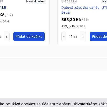
1.B
Není skladem
V-20339.4
Ne
11.B
datová zásuvka cat.5e, UTP, Vimar,
šedá
 Kč
/ 1
ks
363,30 Kč
/ 1
ks
s DPH
439,59 Kč
s DPH
Přidat do košíku
Přidat d
ka používá cookies za účelem zlepšení uživatelského zážit
ovinkách, speciálních cenových nabídkách a různých zajímavých akcí