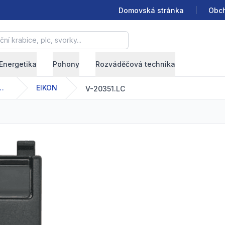
Domovská stránka
Obch
krabice, plc, svorky...
Energetika
Pohony
Rozváděčová technika
ná kabeláž Netsafe
EIKON
V-20351.LC