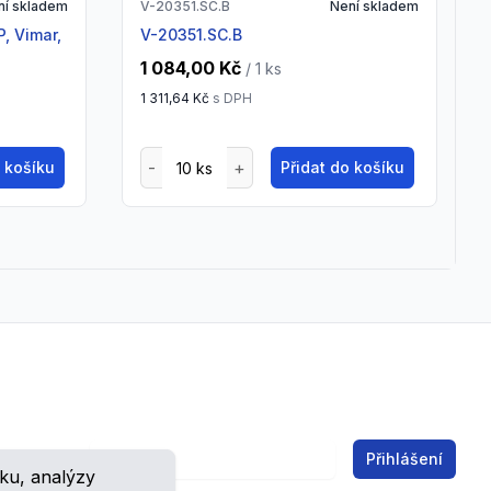
ní skladem
V-20351.SC.B
Není skladem
V-20351.SC.B
1 084,00 Kč
/ 1
ks
1 311,64 Kč
s DPH
o košíku
Přidat do košíku
Email address
Přihlášení
ku, analýzy
ch.