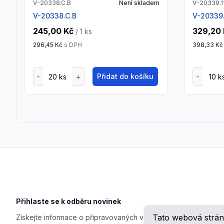
V-20338.C.B
Není skladem
V-20339.1
V-20338.C.B
V-20339.
245,00 Kč
329,20
/ 1
ks
296,45 Kč
s DPH
398,33 Kč
Přidat do košíku
Footer
Přihlaste se k odběru novinek
Tato webová strán
Získejte informace o připravovaných veletrzích, školeních, n