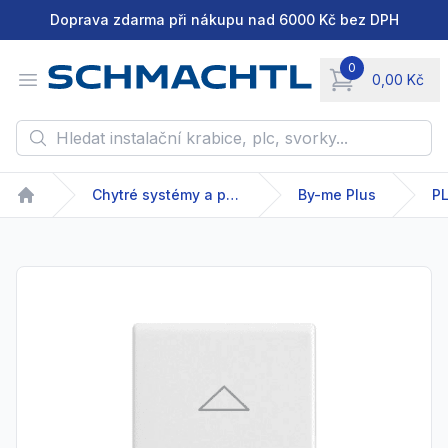
Doprava zdarma při nákupu nad 6000 Kč bez DPH
0
Open menu
0,00 Kč
items in cart, vie
Hledat instalační krabice, plc, svorky...
Chytré systémy a produkty
By-me Plus
P
Home