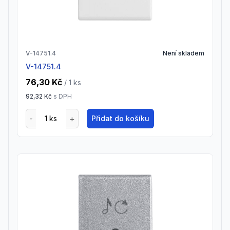
V-14751.4
Není skladem
V-14751.4
76,30 Kč
/ 1
ks
92,32 Kč
s DPH
Přidat do košíku