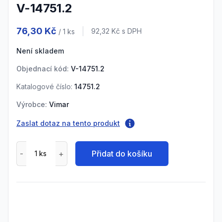
V-14751.2
Product information
76,30 Kč
Cena s DPH
92,32 Kč
s DPH
/ 1
ks
Není skladem
Objednací kód:
V-14751.2
Katalogové číslo:
14751.2
Výrobce:
Vimar
Zaslat dotaz na tento produkt
Přidat do košíku