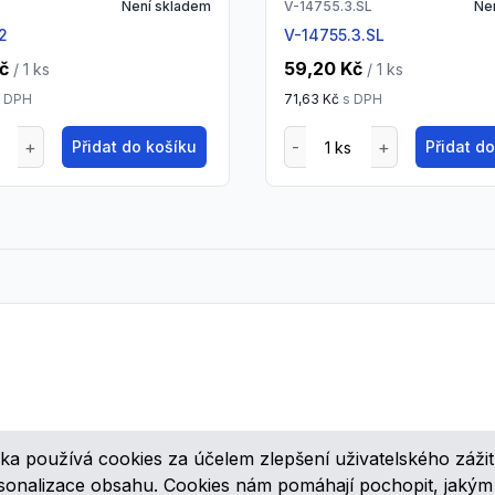
Není skladem
V-14755.3.SL
Ne
.2
V-14755.3.SL
č
59,20 Kč
/ 1
ks
/ 1
ks
 DPH
71,63 Kč
s DPH
Přidat do košíku
Přidat d
ka používá cookies za účelem zlepšení uživatelského zážit
ovinkách, speciálních cenových nabídkách a různých zajímavých akcí
rsonalizace obsahu. Cookies nám pomáhají pochopit, jaký