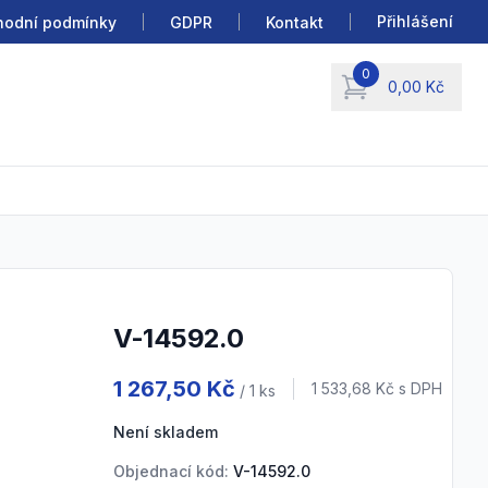
Přihlášení
odní podmínky
GDPR
Kontakt
0
0,00 Kč
items in cart, view b
V-14592.0
Product information
1 267,50 Kč
Cena s DPH
1 533,68 Kč
s DPH
/ 1
ks
Není skladem
Objednací kód:
V-14592.0