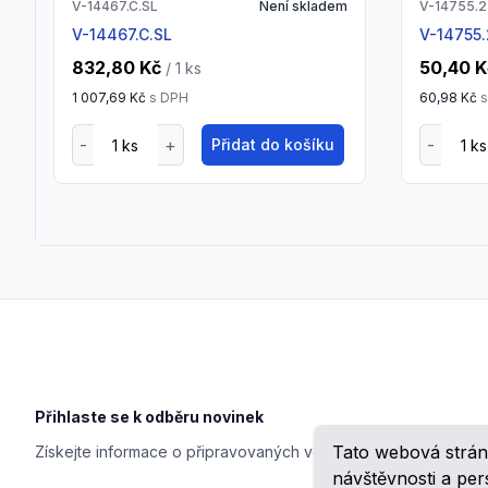
V-14467.C.SL
Není skladem
V-14755.2
V-14467.C.SL
V-14755
832,80 Kč
50,40 K
/ 1
ks
1 007,69 Kč
s DPH
60,98 Kč
s
Přidat do košíku
Footer
Přihlaste se k odběru novinek
Tato webová strán
Získejte informace o připravovaných veletrzích, školeních, n
návštěvnosti a pe