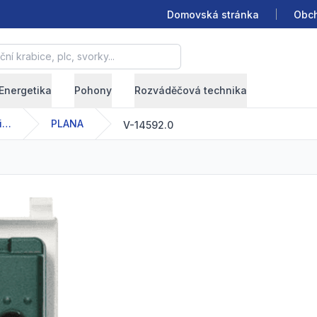
Domovská stránka
Obch
krabice, plc, svorky...
Energetika
Pohony
Rozváděčová technika
Bezdrátové elektroinstalační přístroje View
PLANA
V-14592.0