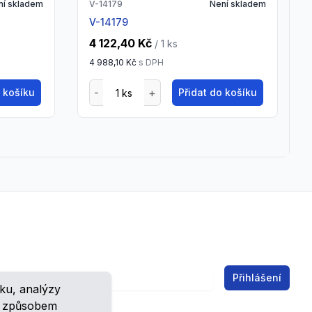
ní skladem
V-14179
Není skladem
V-14179
4 122,40 Kč
/ 1
ks
4 988,10 Kč
s DPH
o košíku
Přidat do košíku
Email address
Přihlášení
ku, analýzy
ch.
m způsobem