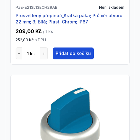
PZE-E21SL13ECH29AB
Není skladem
Prosvětlený přepínač_Krátká páka; Průměr otvoru
22 mm; 3; Bílá; Plast; Chrom; IP67
209,00 Kč
/ 1
ks
252,89 Kč
s DPH
Přidat do košíku