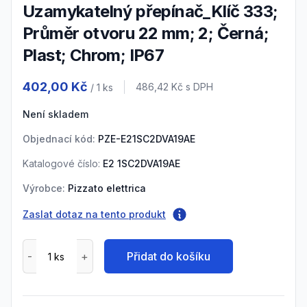
Uzamykatelný přepínač_Klíč 333;
Průměr otvoru 22 mm; 2; Černá;
Plast; Chrom; IP67
Product information
402,00 Kč
Cena s DPH
486,42 Kč
s DPH
/ 1
ks
Není skladem
Objednací kód:
PZE-E21SC2DVA19AE
Katalogové číslo:
E2 1SC2DVA19AE
Výrobce:
Pizzato elettrica
Zaslat dotaz na tento produkt
Přidat do košíku