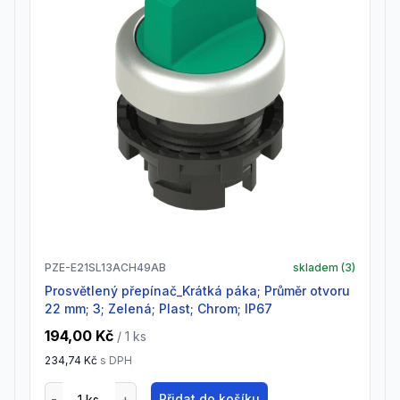
PZE-E21SL13ACH49AB
skladem (
3
)
Prosvětlený přepínač_Krátká páka; Průměr otvoru
22 mm; 3; Zelená; Plast; Chrom; IP67
194,00 Kč
/ 1
ks
234,74 Kč
s DPH
Přidat do košíku