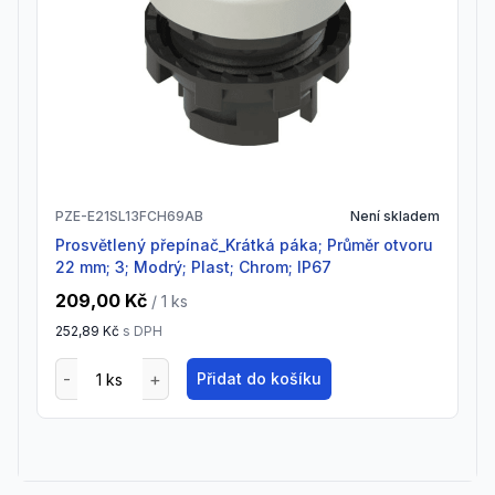
PZE-E21SL13FCH69AB
Není skladem
Prosvětlený přepínač_Krátká páka; Průměr otvoru
22 mm; 3; Modrý; Plast; Chrom; IP67
209,00 Kč
/ 1
ks
252,89 Kč
s DPH
Přidat do košíku