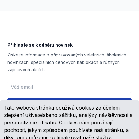
Footer
Přihlaste se k odběru novinek
Získejte informace o připravovaných veletrzích, školeních,
novinkách, speciálních cenových nabídkách a různých
zajímavých akcích.
Email address
Přihlášení
Tato webová stránka používá cookies za účelem
zlepšení uživatelského zážitku, analýzy návštěvnosti a
personalizace obsahu. Cookies nám pomáhají
pochopit, jakým způsobem používáte naši stránku, a
Facebook
YouTube
díky tomu můžeme optimalizovat naše služby.