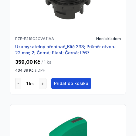
PZE-E21SC2CVA11AA
Není skladem
Uzamykatelný přepínač_Klíč 333; Průměr otvoru
22 mm; 2; Černá; Plast; Černá; IP67
359,00 Kč
/ 1
ks
434,39 Kč
s DPH
Přidat do košíku