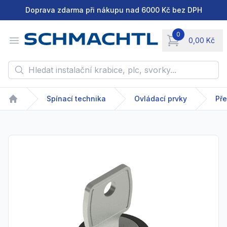
Doprava zdarma při nákupu nad 6000 Kč bez DPH
0
Open menu
0,00 Kč
items in cart, vie
Hledat instalační krabice, plc, svorky...
Spínací technika
Ovládací prvky
Př
Home