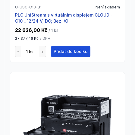
U-USC-C10-B1
Není skladem
PLC UniStream s virtuálním displejem CLOUD -
C10 _ 12/24 V; DC; Bez I/O
22 626,00 Kč
/ 1
ks
27 377,46 Kč
s DPH
Přidat do košíku