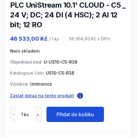
PLC UniStream 10.1' CLOUD - C5 _
24 V; DC; 24 DI (4 HSC); 2 AI 12
bit; 12 RO
Product information
46 533,00 Kč
Cena s DPH
56 304,93 Kč
s DPH
/ 1
ks
Není skladem
Objednací kód:
U-US10-C5-R38
Katalogové číslo:
US10-C5-R38
Výrobce:
Unitronics
Zaslat dotaz na tento produkt
Přidat do košíku