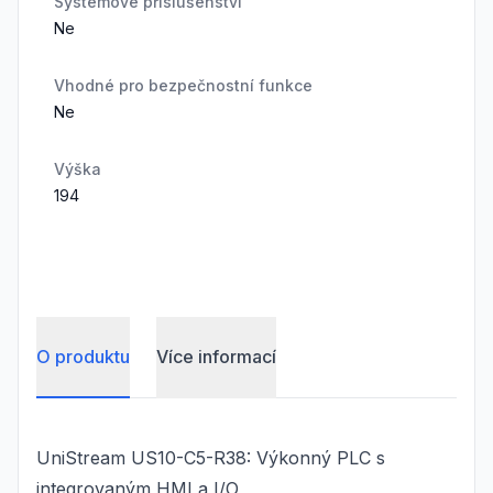
Systémové příslušenství
Ne
Vhodné pro bezpečnostní funkce
Ne
Výška
194
O produktu
Více informací
UniStream US10-C5-R38: Výkonný PLC s
integrovaným HMI a I/O