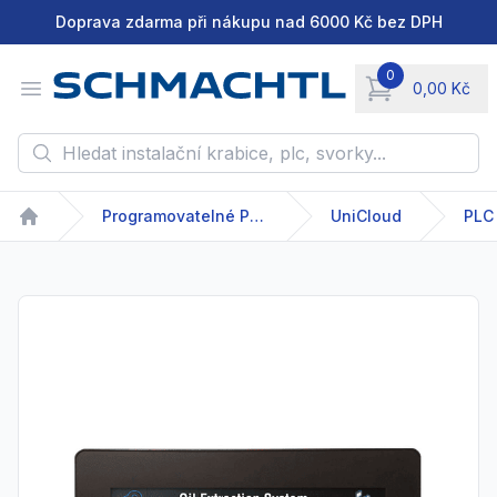
Doprava zdarma při nákupu nad 6000 Kč bez DPH
0
Open menu
0,00 Kč
items in cart, vie
Hledat instalační krabice, plc, svorky...
Programovatelné PLC
UniCloud
PLC
Home