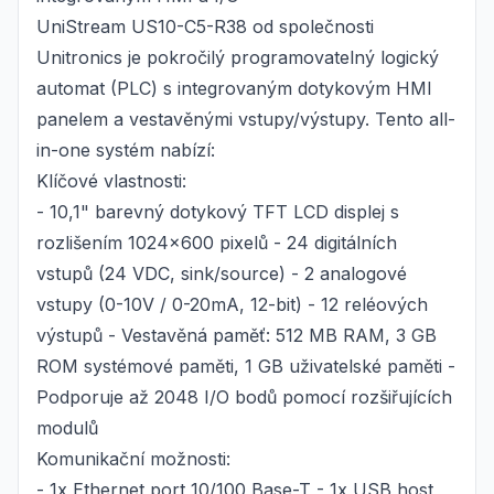
UniStream US10-C5-R38 od společnosti
Unitronics je pokročilý programovatelný logický
automat (PLC) s integrovaným dotykovým HMI
panelem a vestavěnými vstupy/výstupy. Tento all-
in-one systém nabízí:
Klíčové vlastnosti:
- 10,1" barevný dotykový TFT LCD displej s
rozlišením 1024x600 pixelů - 24 digitálních
vstupů (24 VDC, sink/source) - 2 analogové
vstupy (0-10V / 0-20mA, 12-bit) - 12 reléových
výstupů - Vestavěná paměť: 512 MB RAM, 3 GB
ROM systémové paměti, 1 GB uživatelské paměti -
Podporuje až 2048 I/O bodů pomocí rozšiřujících
modulů
Komunikační možnosti:
- 1x Ethernet port 10/100 Base-T - 1x USB host