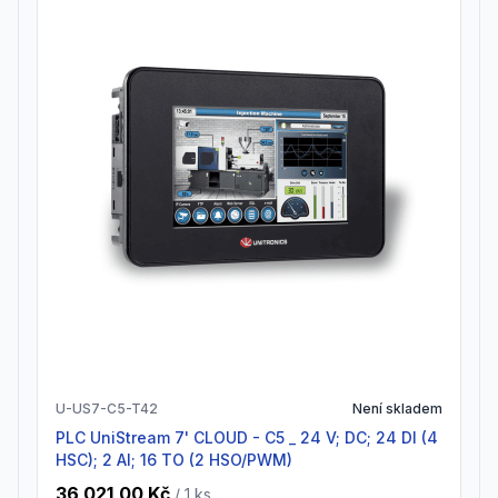
U-US7-C5-T42
Není skladem
PLC UniStream 7' CLOUD - C5 _ 24 V; DC; 24 DI (4
HSC); 2 AI; 16 TO (2 HSO/PWM)
36 021,00 Kč
/ 1
ks