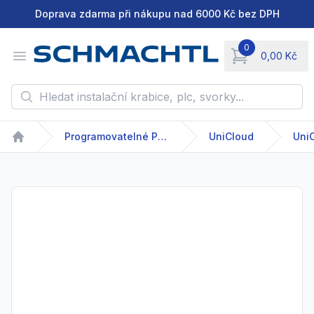
Doprava zdarma při nákupu nad 6000 Kč bez DPH
0
Open menu
0,00 Kč
items in cart, vie
Hledat instalační krabice, plc, svorky...
Programovatelné PLC
UniCloud
Uni
Home