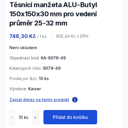
Těsnící manžeta ALU-Butyl
150x150x30 mm pro vedení
průměr 25-32 mm
Product information
748,30 Kč
Cena s DPH
905,44 Kč
s DPH
/ 1
ks
Není skladem
Objednací kód:
KA-9079-49
Katalogové číslo:
9079-49
Prodej po (
ks
):
10
ks
Výrobce:
Kaiser
Zaslat dotaz na tento produkt
Přidat do košíku