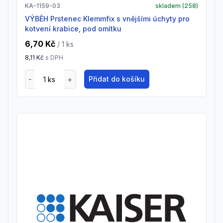
KA-1159-03
skladem (
258
)
VÝBĚH Prstenec Klemmfix s vnějšími úchyty pro
kotvení krabice, pod omítku
6,70 Kč
/ 1
ks
8,11 Kč
s DPH
Přidat do košíku