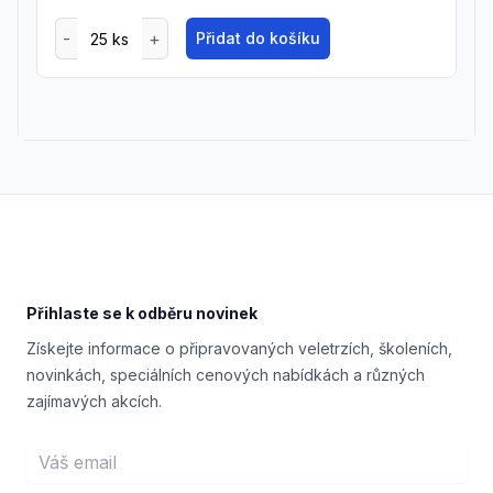
Přidat do košíku
Footer
Přihlaste se k odběru novinek
Získejte informace o připravovaných veletrzích, školeních,
novinkách, speciálních cenových nabídkách a různých
zajímavých akcích.
Email address