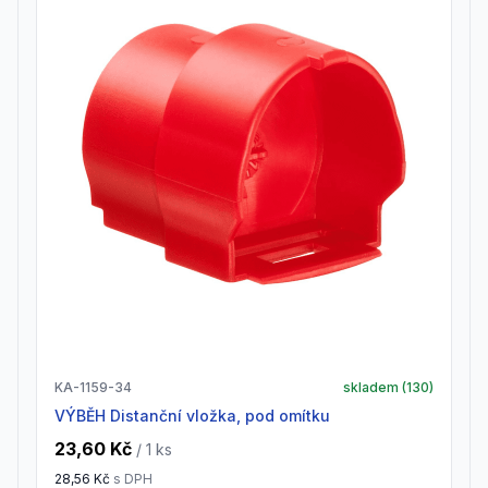
KA-1159-34
skladem (
130
)
VÝBĚH Distanční vložka, pod omítku
23,60 Kč
/ 1
ks
28,56 Kč
s DPH