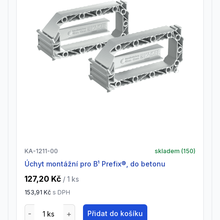
KA-1211-00
skladem (
150
)
Úchyt montážní pro B¹ Prefix®, do betonu
127,20 Kč
/ 1
ks
153,91 Kč
s DPH
Přidat do košíku