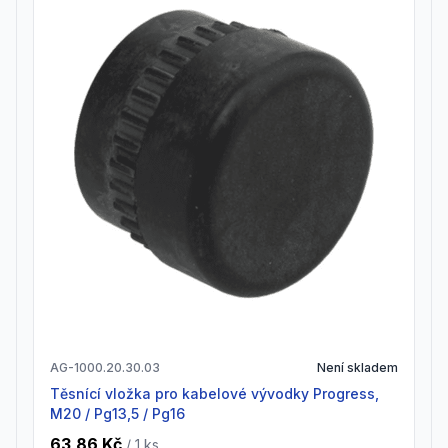
AG-1000.20.30.03
Není skladem
Těsnící vložka pro kabelové vývodky Progress,
M20 / Pg13,5 / Pg16
63,86 Kč
/ 1
ks