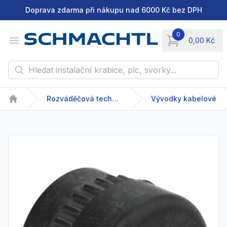
Doprava zdarma při nákupu nad 6000 Kč bez DPH
0
Open menu
0,00 Kč
items in cart, vie
Hledat instalační krabice, plc, svorky...
Rozváděčová technika
Vývodky kabelové
Home