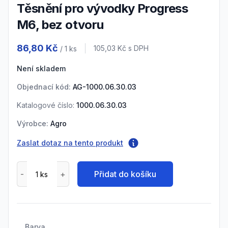
Těsnění pro vývodky Progress
M6, bez otvoru
Product information
86,80 Kč
Cena s DPH
105,03 Kč
s DPH
/ 1
ks
Není skladem
Objednací kód:
AG-1000.06.30.03
Katalogové číslo:
1000.06.30.03
Výrobce:
Agro
Zaslat dotaz na tento produkt
Přidat do košíku
Barva