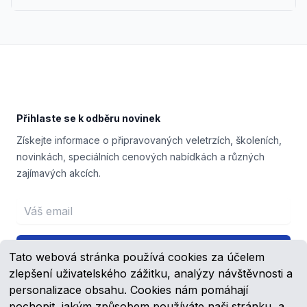
Footer
Přihlaste se k odběru novinek
Získejte informace o připravovaných veletrzích, školeních,
novinkách, speciálních cenových nabídkách a různých
zajímavých akcích.
Email address
Přihlášení
Tato webová stránka používá cookies za účelem
zlepšení uživatelského zážitku, analýzy návštěvnosti a
personalizace obsahu. Cookies nám pomáhají
pochopit, jakým způsobem používáte naši stránku, a