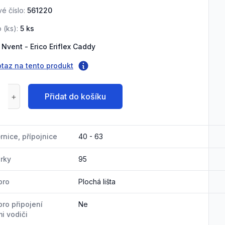
é číslo:
561220
 (
ks
):
5
ks
Nvent - Erico Eriflex Caddy
otaz na tento produkt
Přidat do košíku
rnice, přípojnice
40 - 63
orky
95
pro
Plochá lišta
ro připojení
Ne
i vodiči