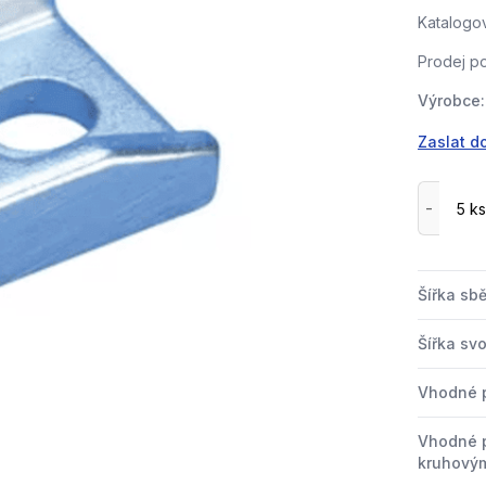
Katalogov
Prodej po
Výrobce:
Zaslat d
Šířka sbě
Šířka sv
Vhodné 
Vhodné p
kruhovým