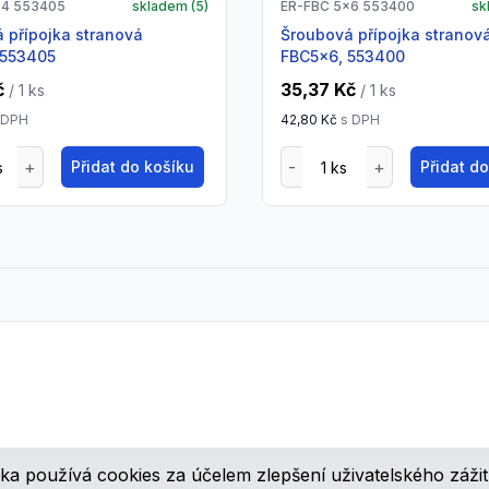
x4 553405
skladem (
5
)
ER-FBC 5x6 553400
sk
Šroubová přípojka stranová
 553405
FBC5x6, 553400
č
35,37 Kč
/ 1
ks
/ 1
ks
 DPH
42,80 Kč
s DPH
Přidat do košíku
Přidat d
ka používá cookies za účelem zlepšení uživatelského zážit
ovinkách, speciálních cenových nabídkách a různých zajímavých akcí