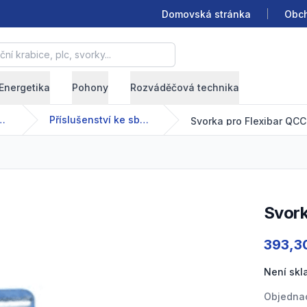
Domovská stránka
Obch
krabice, plc, svorky...
Energetika
Pohony
Rozváděčová technika
nízkonapětové systémy
Příslušenství ke sběrnicím
Svorka pro Flexibar QC
Svor
Product
393,3
Není sk
Objednac