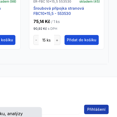
ladem (
98
)
ER-FBC 10x15,5 553530
skladem (
45
)
Šroubová přípojka stranová
FBC10x15,5 - 553530
75,14 Kč
/ 1
ks
90,92 Kč
s DPH
o košíku
Přidat do košíku
Email address
Přihlášení
ku, analýzy
ch.