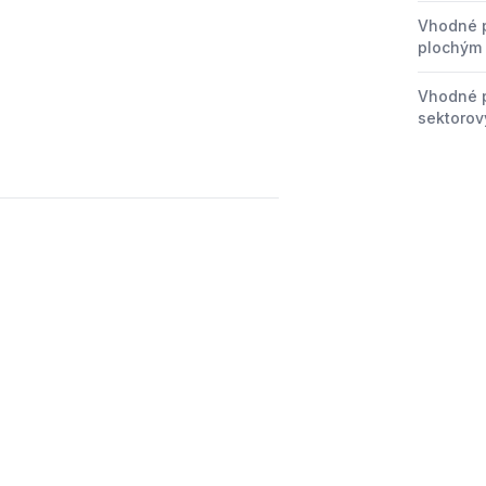
Vhodné p
plochým
Vhodné p
sektoro