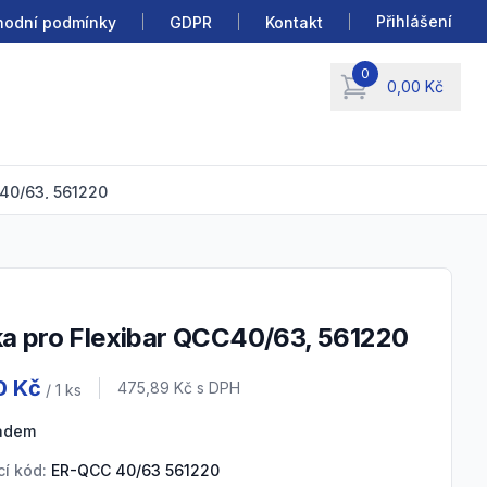
Přihlášení
odní podmínky
GDPR
Kontakt
0
0,00 Kč
items in cart, view b
C40/63, 561220
ka pro Flexibar QCC40/63, 561220
 information
0 Kč
Cena s DPH
475,89 Kč
s DPH
/ 1
ks
ladem
í kód:
ER-QCC 40/63 561220