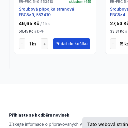
ER-FBC 5x9 553410
skladem (
65
)
ER-FBC 5
Šroubová přípojka stranová
Šroubová přípojka stranová
FBC5x9, 553410
FBC5x4,
46,65 Kč
27,53 K
/ 1
ks
56,45 Kč
s DPH
33,31 Kč
s
Přidat do košíku
Footer
Přihlaste se k odběru novinek
Tato webová strán
Získejte informace o připravovaných veletrzích, školeních, n