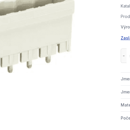
Kata
Prod
Výro
Zasl
Jmen
Jmen
Mate
Poče