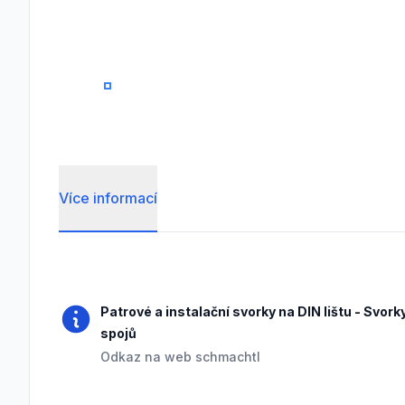
0
Více informací
Frequently Asked Questions
Patrové a instalační svorky na DIN lištu
-
Svorky
spojů
Odkaz na web schmachtl