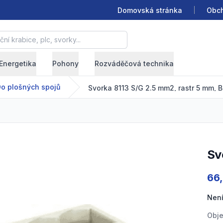
Domovská stránka
Obch
krabice, plc, svorky...
Energetika
Pohony
Rozváděčová technika
o plošných spojů
Svorka 8113 S/G 2.5 mm2, rastr 5 mm, 
S
Prod
66
Není
Obje