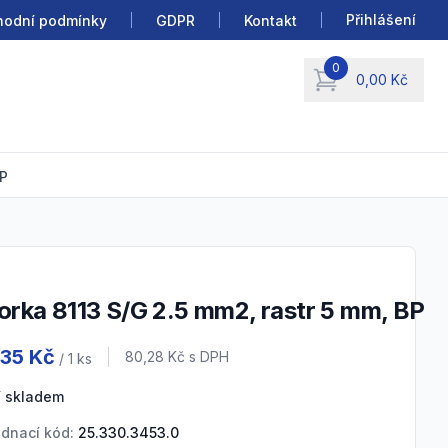
Přihlášení
odní podmínky
GDPR
Kontakt
0
0,00 Kč
items in cart, view b
BP
vorka 8113 S/G 2.5 mm2, rastr 5 mm, BP
uct information
,35 Kč
Cena s DPH
80,28 Kč
s DPH
/ 1
ks
 skladem
dnací kód:
25.330.3453.0