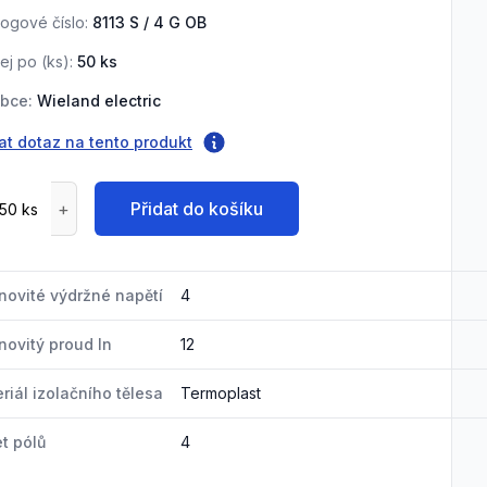
logové číslo:
8113 S / 4 G OB
ej po (
ks
):
50
ks
bce:
Wieland electric
at dotaz na tento produkt
Přidat do košíku
ovité výdržné napětí
4
ovitý proud In
12
riál izolačního tělesa
Termoplast
t pólů
4