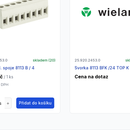
53.0
skladem (
20
)
25.920.2453.0
sk
l. spoje 8113 B / 4
Svorka 8113 BFK /24 TOP K
Kč
Cena na dotaz
/ 1
ks
 DPH
Přidat do košíku