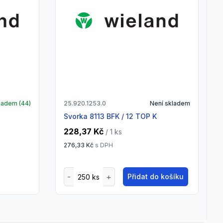
ladem (
44
)
25.920.1253.0
Není skladem
Svorka 8113 BFK / 12 TOP K
228,37 Kč
/ 1
ks
276,33 Kč
s DPH
Přidat do košíku